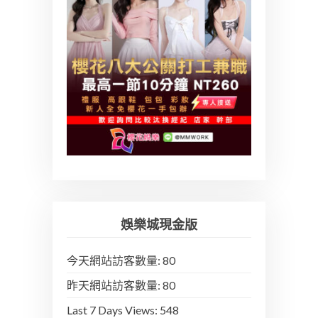
娛樂城現金版
今天網站訪客數量:
80
昨天網站訪客數量:
80
Last 7 Days Views:
548