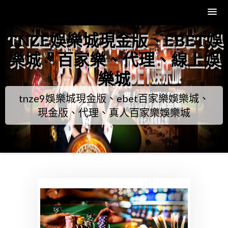
Skip
TNZE娛樂城現金版、EBET娛
to
content
樂城、百家樂、代理、線上娛
樂城
tnze9娛樂城現金版、ebet百家樂娛樂城、
現金版、代理、真人百家樂娛樂城