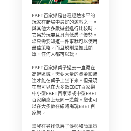
EBET百家樂是各種經驗水平的
玩家在賭場中最好的遊戲之一。
與其他大多數遊戲進行比較時，
它易於玩耍且具有低房子優勢。
您只需要知道一件事就可以使用
最佳策略，而且規則是如此簡
單，任何人都可以玩。
EBET百家樂桌子過去一直藏在
高輥區域，需要大量的資金和賭
注才能在桌子上坐下來。但是現
在您可以在大多數EBET百家樂
中小型EBET百家樂或中型EBET
百家樂桌上玩同一遊戲。您也可
以在大多數在線賭場玩EBET百
家樂。
當我在尋找低房子優勢和簡單策