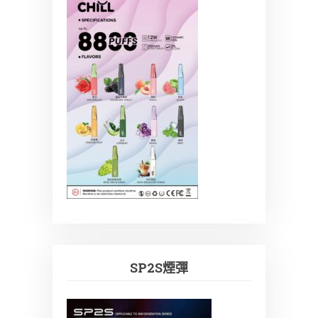
SP2S煙彈