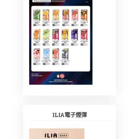
ILIA電子煙彈