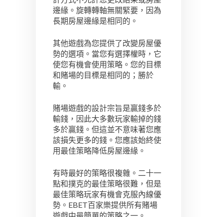
邊緣。旋轉轉軸無關緊要，因為
長期房屋邊緣是相同的。
其他遊戲為您提供了改變房屋優
勢的選項。當您有選擇權時，它
使您有機會使用策略。您的目標
和賭場的目標是相同的；勝於
輸。
賭場遊戲的設計宗旨是贏錢多於
輸錢，因此大多數玩家輸掉的錢
多於贏錢。但這並不意味著您應
該損失更多的錢。您應該始終使
用最佳策略降低房屋邊緣。
有時最好的策略很複雜。二十一
點和撲克的最佳策略很難，但是
最佳策略玩家有機會克服內線優
勢。EBET百家樂提供所有賭場
遊戲中最簡單的策略之一。