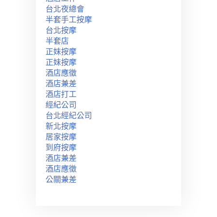
台北夜總會
半套手工按摩
台北按摩
半套店
正妹按摩
正妹按摩
酒店應徵
酒店兼差
酒店打工
經紀公司
台北經紀公司
新北按摩
居家按摩
到府按摩
酒店兼差
酒店應徵
公關兼差