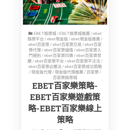
EBET娛樂城
/
EBET娛樂城推薦
/
ebet
娛樂平台
/
ebet現金版
/
ebet現金版推薦
/
ebet百家樂
/
ebet百家樂交易
/
ebet百家
樂代理
/
ebet百家樂儲值
/
ebet百家樂入
門規則
/
ebet百家樂凹牌
/
ebet百家樂常
勝
/
ebet百家樂平台
/
ebet百家樂平注法
/
ebet百家樂必勝法
/
ebet百家樂成功策略
/
現金版代理
/
現金版代理推薦
/
百家樂
/
百家樂娛樂城
EBET百家樂策略-
EBET百家樂遊戲策
略-EBET百家樂線上
策略