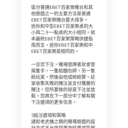
區分普通EBET百家樂賭台和其
他遊戲之一的主要方法是普通
EBET百家樂賭台要大得多。
迷你和中型EBET百家樂桌的大
小與二十一點桌的大小相同。就
本最終EBET百家樂策略快捷指
南而言，迷你EBET百家樂和中
EBET百家樂是相同的。
一旦您下注，賭場發牌者就會發
兩隻手，一隻給麵包師，另一隻
給玩家，然後由他或她結算。莊
家收集失敗的賭注並支付獲勝的
賭注。您所要做的就是下注並放
鬆。您將在下一部分中了解有關
下注選項的更多信息。
3投注選項和策略
諸如老虎機之類的賭場遊戲的設
計方式不允許您更改結果或房屋