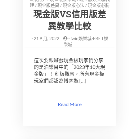
理
/
現金版差異
/
現金版心法
/
現金版必勝
現金版VS信用版差
異教學比較
-
21 9 月, 2022
-
iwin娛樂城-EBET娛
樂城
這次要跟遊戲現金板玩家們分享
的是泊樂目中的「2023年10大現
金版」！ 刻板觀念，所有現金板
玩家們都認為博弈遊 […]
Read More