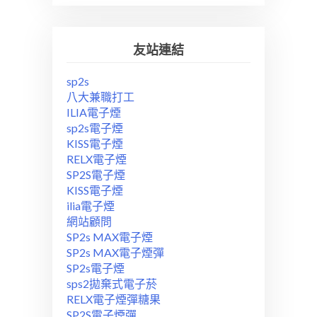
友站連結
sp2s
八大兼職打工
ILIA電子煙
sp2s電子煙
KISS電子煙
RELX電子煙
SP2S電子煙
KISS電子煙
ilia電子煙
網站顧問
SP2s MAX電子煙
SP2s MAX電子煙彈
SP2s電子煙
sps2拋棄式電子菸
RELX電子煙彈糖果
SP2S電子煙彈