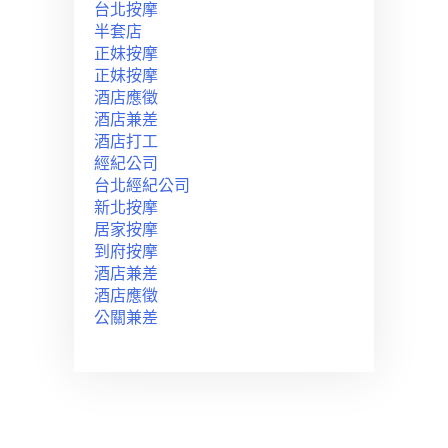
台北按摩
半套店
正妹按摩
正妹按摩
酒店應徵
酒店兼差
酒店打工
經紀公司
台北經紀公司
新北按摩
居家按摩
到府按摩
酒店兼差
酒店應徵
公關兼差