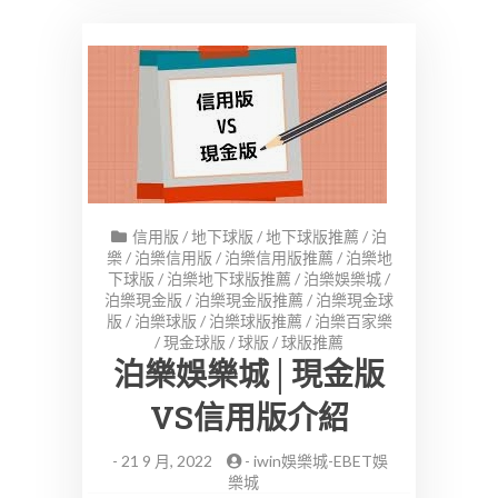
信用版
/
地下球版
/
地下球版推薦
/
泊
樂
/
泊樂信用版
/
泊樂信用版推薦
/
泊樂地
下球版
/
泊樂地下球版推薦
/
泊樂娛樂城
/
泊樂現金版
/
泊樂現金版推薦
/
泊樂現金球
版
/
泊樂球版
/
泊樂球版推薦
/
泊樂百家樂
/
現金球版
/
球版
/
球版推薦
泊樂娛樂城│現金版
VS信用版介紹
-
21 9 月, 2022
-
iwin娛樂城-EBET娛
樂城