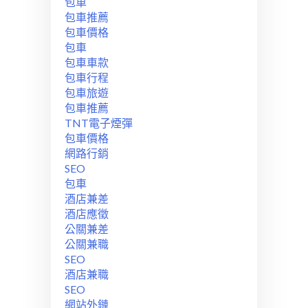
包車
包車推薦
包車價格
包車
包車車款
包車行程
包車旅遊
包車推薦
TNT電子煙彈
包車價格
網路行銷
SEO
包車
酒店兼差
酒店應徵
公關兼差
公關兼職
SEO
酒店兼職
SEO
網站外鏈