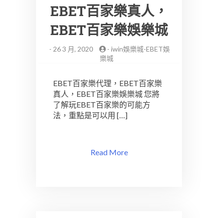
EBET百家樂真人，
EBET百家樂娛樂城
-
26 3 月, 2020
-
iwin娛樂城-EBET娛
樂城
EBET百家樂代理，EBET百家樂
真人，EBET百家樂娛樂城 您將
了解玩EBET百家樂的可能方
法，重點是可以用 […]
Read More