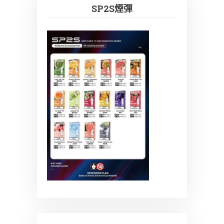
SP2S煙彈