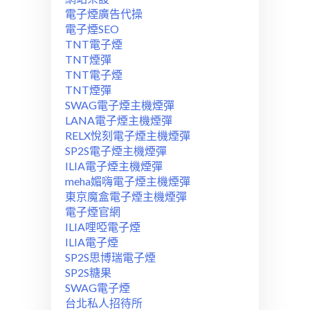
電子煙廣告代操
電子煙SEO
TNT電子煙
TNT煙彈
TNT電子煙
TNT煙彈
SWAG電子煙主機煙彈
LANA電子煙主機煙彈
RELX悅刻電子煙主機煙彈
SP2S電子煙主機煙彈
ILIA電子煙主機煙彈
meha媚嗨電子煙主機煙彈
東京魔盒電子煙主機煙彈
電子煙官網
ILIA哩啞電子煙
ILIA電子煙
SP2S思博瑞電子煙
SP2S糖果
SWAG電子煙
台北私人招待所