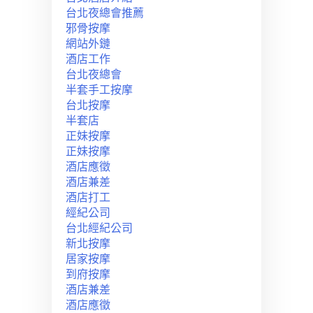
台北夜總會推薦
邪骨按摩
網站外鏈
酒店工作
台北夜總會
半套手工按摩
台北按摩
半套店
正妹按摩
正妹按摩
酒店應徵
酒店兼差
酒店打工
經紀公司
台北經紀公司
新北按摩
居家按摩
到府按摩
酒店兼差
酒店應徵