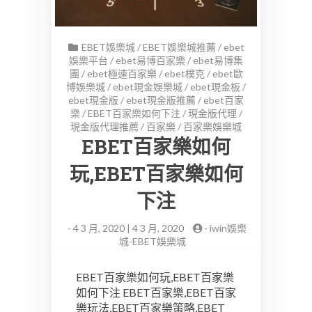
EBET娛樂城
/
EBET娛樂城推薦
/
ebet
娛樂平台
/
ebet易博百家樂
/
ebet易博集
團
/
ebet極速百家樂
/
ebet樸克
/
ebet歐
博娛樂城
/
ebet現金娛樂城
/
ebet現金板
/
ebet現金版
/
ebet現金版推薦
/
ebet百家
樂
/
EBET百家樂如何下注
/
現金版代理
/
現金版代理推薦
/
百家樂
/
百家樂娛樂城
EBET百家樂如何
玩,EBET百家樂如何
下注
-
4 3 月, 2020 | 4 3 月, 2020
-
iwin娛樂
城-EBET娛樂城
EBET百家樂如何玩,EBET百家樂
如何下注 EBET百家樂,EBET百家
樂玩法,EBET百家樂策略,EBET