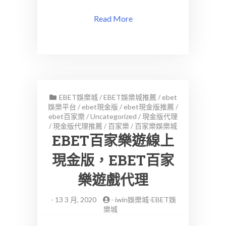
Read More
EBET娛樂城
/
EBET娛樂城推薦
/
ebet
娛樂平台
/
ebet現金版
/
ebet現金版推薦
/
ebet百家樂
/
Uncategorized
/
現金版代理
/
現金版代理推薦
/
百家樂
/
百家樂娛樂城
EBET百家樂遊線上
現金版，EBET百家
樂遊戲代理
-
13 3 月, 2020
-
iwin娛樂城-EBET娛
樂城