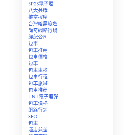
SP2S電子煙
八大兼職
推拿按摩
台灣暗黑旅遊
尚奇網路行銷
經紀公司
包車
包車推薦
包車價格
包車
包車車款
包車行程
包車旅遊
包車推薦
TNT電子煙彈
包車價格
網路行銷
SEO
包車
酒店兼差