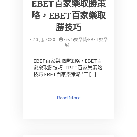
EBET百家樂取勝策
略，EBET百家樂取
勝技巧
-
2 3 月, 2020
-
iwin娛樂城-EBET娛樂
城
EBET百家樂取勝策略，EBET百
家樂取勝技巧 EBET百家樂策略
技巧 EBET百家樂策略 “ㄒ […]
Read More