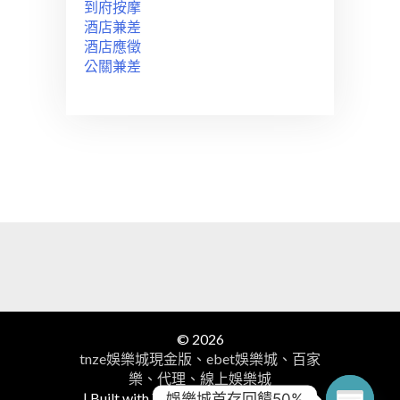
到府按摩
酒店兼差
酒店應徵
公關兼差
© 2026
tnze娛樂城現金版、ebet娛樂城、百家
樂、代理、線上娛樂城
|
Built with Xblog Plus free WordPress
娛樂城首存回饋50%