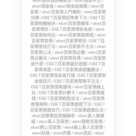
ebet娛樂城註冊教學
/
ebet娛樂平台
/
ebet現金版
/
ebet現金版推薦
/
ebet百
家樂
/
ebet百家樂入門規則
/
ebet百家樂
凹牌
/
EBET百家樂初學者下注
/
EBET百
家樂制勝秘訣
/
ebet百家樂勝率
/
ebet百
家樂博弈
/
EBET百家樂博彩系統
/
ebet
百家樂如何玩
/
ebet百家樂娛樂城
/
ebet
百家樂官網
/
ebet百家樂密技
/
EBET百
家樂密技打法
/
ebet百家樂平注法
/
ebet
百家樂心法
/
ebet百家樂必勝
/
ebet百家
樂必勝法
/
ebet百家樂易博
/
ebet百家樂
是什麼
/
EBET百家樂最好遊戲
/
EBET百
家樂桌遊
/
EBET百家樂桌遊獲勝法
/
EBET百家樂現金版代理
/
EBET百家樂現
金版技巧
/
EBET百家樂策略平注法
/
EBET百家樂策略運用
/
ebet百家樂線上
玩
/
EBET百家樂計數卡
/
ebet百家樂贏
錢
/
EBET百家樂輕鬆投注
/
ebet百家樂
進階規則
/
EBET百家樂遊戲下注
/
EBET
百家樂遊戲技巧
/
EBET百家樂遊戲玩法
/
ebet百樂樂投資報酬率
/
ebet真人娛樂
城
/
ebet真人百家樂
/
ebet競瞇百家樂
/
ebet網上百家樂
/
ebet線上真人百家樂
/
ebet註冊
/
ebet評價
/
ebet資訊
/
ebet