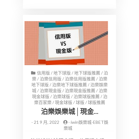
信用版
/
地下球版
/
地下球版推薦
/
泊
樂
/
泊樂信用版
/
泊樂信用版推薦
/
泊樂
地下球版
/
泊樂地下球版推薦
/
泊樂娛樂
城
/
泊樂現金版
/
泊樂現金版推薦
/
泊樂
現金球版
/
泊樂球版
/
泊樂球版推薦
/
泊
樂百家樂
/
現金球版
/
球版
/
球版推薦
泊樂娛樂城│現金...
-
21 9 月, 2022
-
iwin娛樂城-EBET娛
樂城