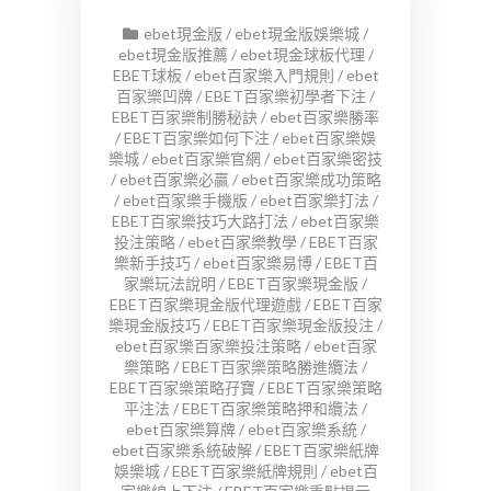
ebet現金版
/
ebet現金版娛樂城
/
ebet現金版推薦
/
ebet現金球板代理
/
EBET球板
/
ebet百家樂入門規則
/
ebet
百家樂凹牌
/
EBET百家樂初學者下注
/
EBET百家樂制勝秘訣
/
ebet百家樂勝率
/
EBET百家樂如何下注
/
ebet百家樂娛
樂城
/
ebet百家樂官網
/
ebet百家樂密技
/
ebet百家樂必贏
/
ebet百家樂成功策略
/
ebet百家樂手機版
/
ebet百家樂打法
/
EBET百家樂技巧大路打法
/
ebet百家樂
投注策略
/
ebet百家樂教學
/
EBET百家
樂新手技巧
/
ebet百家樂易博
/
EBET百
家樂玩法說明
/
EBET百家樂現金版
/
EBET百家樂現金版代理遊戲
/
EBET百家
樂現金版技巧
/
EBET百家樂現金版投注
/
ebet百家樂百家樂投注策略
/
ebet百家
樂策略
/
EBET百家樂策略勝進纜法
/
EBET百家樂策略孖寶
/
EBET百家樂策略
平注法
/
EBET百家樂策略押和纜法
/
ebet百家樂算牌
/
ebet百家樂系統
/
ebet百家樂系統破解
/
EBET百家樂紙牌
娛樂城
/
EBET百家樂紙牌規則
/
ebet百