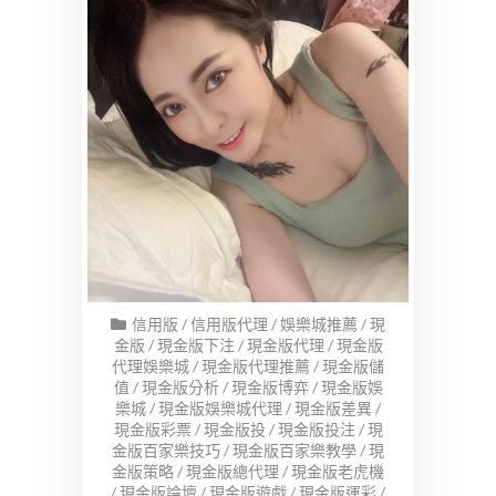
信用版
/
信用版代理
/
娛樂城推薦
/
現
金版
/
現金版下注
/
現金版代理
/
現金版
代理娛樂城
/
現金版代理推薦
/
現金版儲
值
/
現金版分析
/
現金版博弈
/
現金版娛
樂城
/
現金版娛樂城代理
/
現金版差異
/
現金版彩票
/
現金版投
/
現金版投注
/
現
金版百家樂技巧
/
現金版百家樂教學
/
現
金版策略
/
現金版總代理
/
現金版老虎機
/
現金版論壇
/
現金版遊戲
/
現金版運彩
/