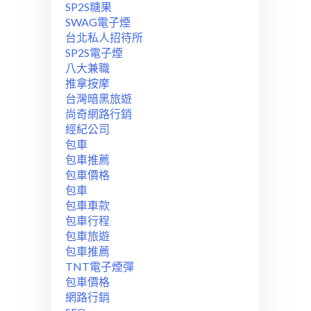
SP2S糖果
SWAG電子煙
台北私人招待所
SP2S電子煙
八大兼職
推拿按摩
台灣暗黑旅遊
尚奇網路行銷
經紀公司
包車
包車推薦
包車價格
包車
包車車款
包車行程
包車旅遊
包車推薦
TNT電子煙彈
包車價格
網路行銷