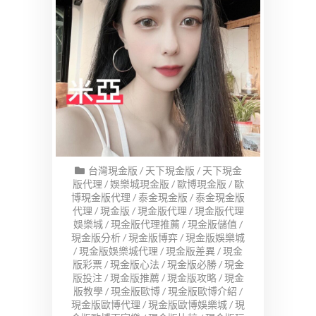
台灣現金版
/
天下現金版
/
天下現金
版代理
/
娛樂城現金版
/
歐博現金版
/
歐
博現金版代理
/
泰金現金版
/
泰金現金版
代理
/
現金版
/
現金版代理
/
現金版代理
娛樂城
/
現金版代理推薦
/
現金版儲值
/
現金版分析
/
現金版博弈
/
現金版娛樂城
/
現金版娛樂城代理
/
現金版差異
/
現金
版彩票
/
現金版心法
/
現金版必勝
/
現金
版投注
/
現金版推薦
/
現金版攻略
/
現金
版教學
/
現金版歐博
/
現金版歐博介紹
/
現金版歐博代理
/
現金版歐博娛樂城
/
現