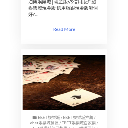
泊樂娛樂城│現金版VS信用版介紹
娛樂城現金版 信用版跟現金版哪個
好?...
Read More
EBET娛樂城
/
EBET娛樂城推薦
/
ebet娛樂城營運
/
EBET娛樂城百家樂
/