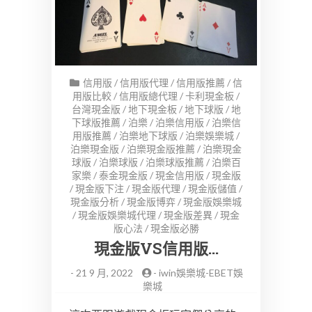
信用版
/
信用版代理
/
信用版推薦
/
信
用版比較
/
信用版總代理
/
卡利現金板
/
台灣現金版
/
地下現金板
/
地下球版
/
地
下球版推薦
/
泊樂
/
泊樂信用版
/
泊樂信
用版推薦
/
泊樂地下球版
/
泊樂娛樂城
/
泊樂現金版
/
泊樂現金版推薦
/
泊樂現金
球版
/
泊樂球版
/
泊樂球版推薦
/
泊樂百
家樂
/
泰金現金版
/
現金信用版
/
現金版
/
現金版下注
/
現金版代理
/
現金版儲值
/
現金版分析
/
現金版博弈
/
現金版娛樂城
/
現金版娛樂城代理
/
現金版差異
/
現金
版心法
/
現金版必勝
現金版VS信用版...
-
21 9 月, 2022
-
iwin娛樂城-EBET娛
樂城