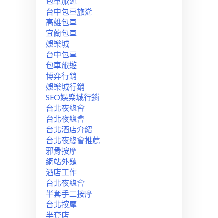
包車旅遊
台中包車旅遊
高雄包車
宜蘭包車
娛樂城
台中包車
包車旅遊
博弈行銷
娛樂城行銷
SEO娛樂城行銷
台北夜總會
台北夜總會
台北酒店介紹
台北夜總會推薦
邪骨按摩
網站外鏈
酒店工作
台北夜總會
半套手工按摩
台北按摩
半套店