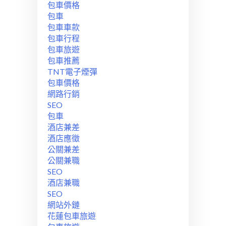
包車價格
包車
包車車款
包車行程
包車旅遊
包車推薦
TNT電子煙彈
包車價格
網路行銷
SEO
包車
酒店兼差
酒店應徵
公關兼差
公關兼職
SEO
酒店兼職
SEO
網站外鏈
花蓮包車旅遊