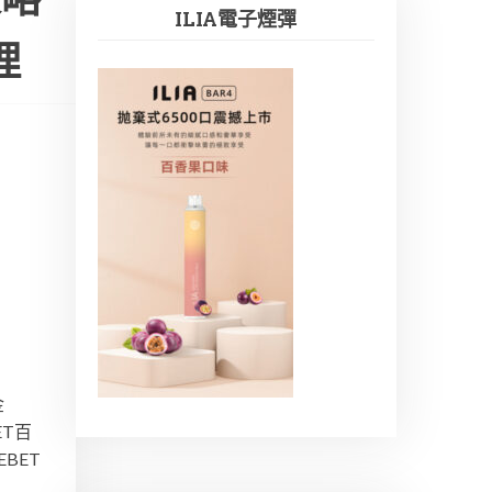
ILIA電子煙彈
理
金
ET百
EBET