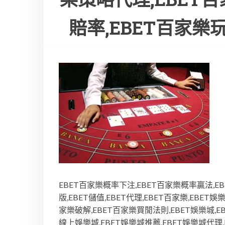
賠率,EBET百家樂
EBET百家樂概率下注,EBET百家樂概率贏法,EB
版,EBET儲值,EBET代理,EBET百家樂,EBET
家樂破解,EBET百家樂買閒法則,EBET娛樂城,EBE
線上娛樂城,EBET娛樂城推薦,EBET娛樂城代理,