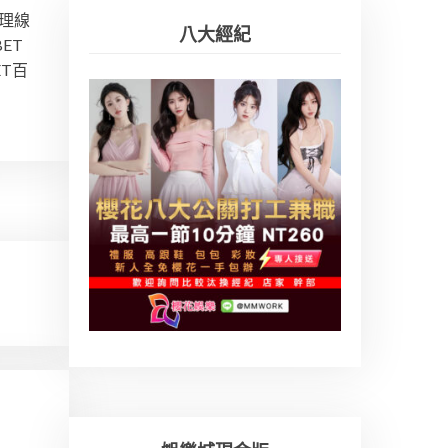
代理線
八大經紀
ET
ET百