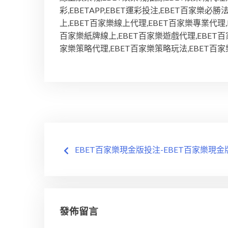
彩,EBETAPP,EBET運彩投注,EBET百家樂必
上,EBET百家樂線上代理,EBET百家樂專業代理,
百家樂紙牌線上,EBET百家樂遊戲代理,EBET百家
家樂策略代理,EBET百家樂策略玩法,EBET百
文
EBET百家樂現金版投注-EBET百家樂現金
章
導
發佈留言