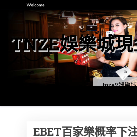
Skip
Welcome
to
content
TNZE娛樂城
tnze9娛
EBET百家樂概率下注