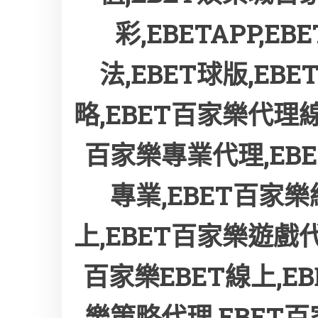
彩,EBETAPP,E
法,EBET球版,EB
略,EBET百家樂代理線
百家樂專業代理,EB
專業,EBET百家
上,EBET百家樂遊戲代
百家樂EBET線上,EB
樂策略代理,EBET