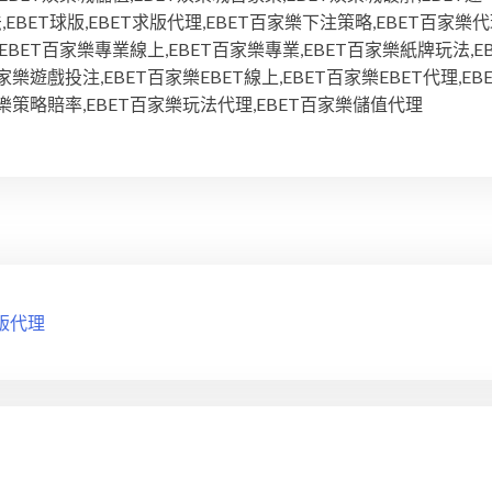
勝法,EBET球版,EBET求版代理,EBET百家樂下注策略,EBET百家樂
EBET百家樂專業線上,EBET百家樂專業,EBET百家樂紙牌玩法,EB
樂遊戲投注,EBET百家樂EBET線上,EBET百家樂EBET代理,EB
家樂策略賠率,EBET百家樂玩法代理,EBET百家樂儲值代理
版代理