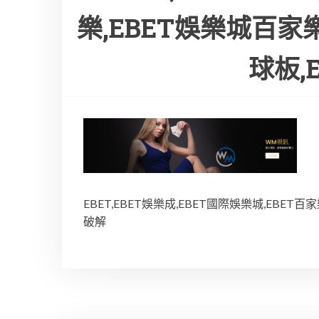
樂,EBET娛樂城百家樂,
球板,
EBET,EBET娛樂成,EBET國際娛樂城,EBET百
破解