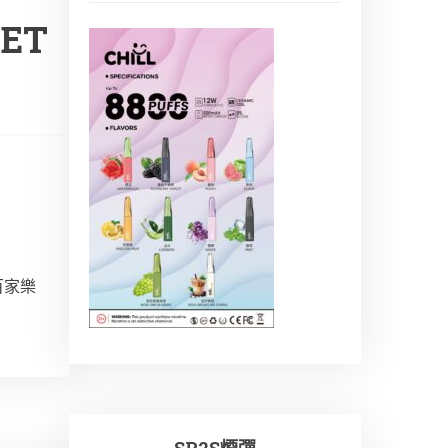
ET
T百家樂
SP2S煙彈