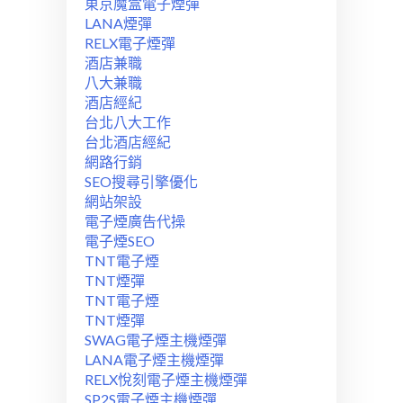
東京魔盒電子煙彈
LANA煙彈
RELX電子煙彈
酒店兼職
八大兼職
酒店經紀
台北八大工作
台北酒店經紀
網路行銷
SEO搜尋引擎優化
網站架設
電子煙廣告代操
電子煙SEO
TNT電子煙
TNT煙彈
TNT電子煙
TNT煙彈
SWAG電子煙主機煙彈
LANA電子煙主機煙彈
RELX悅刻電子煙主機煙彈
SP2S電子煙主機煙彈