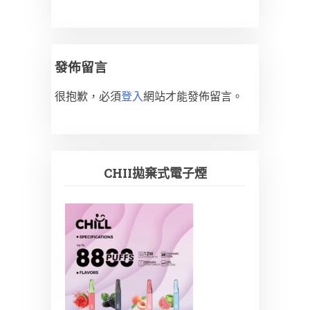
導
覽
發佈留言
很抱歉，必須
登入
網站才能發佈留言。
CHII拋棄式電子煙