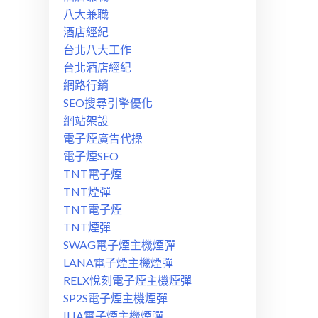
八大兼職
酒店經紀
台北八大工作
台北酒店經紀
網路行銷
SEO搜尋引擎優化
網站架設
電子煙廣告代操
電子煙SEO
TNT電子煙
TNT煙彈
TNT電子煙
TNT煙彈
SWAG電子煙主機煙彈
LANA電子煙主機煙彈
RELX悅刻電子煙主機煙彈
SP2S電子煙主機煙彈
ILIA電子煙主機煙彈