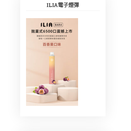
ILIA電子煙彈