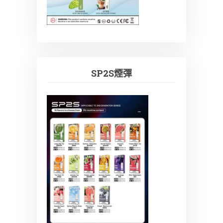
SP2S煙彈