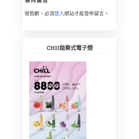
很抱歉，必須
登入
網站才能發佈留言。
CHII拋棄式電子煙