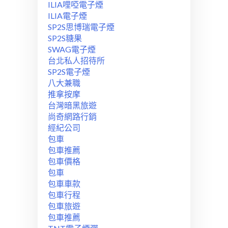
ILIA哩啞電子煙
ILIA電子煙
SP2S思博瑞電子煙
SP2S糖果
SWAG電子煙
台北私人招待所
SP2S電子煙
八大兼職
推拿按摩
台灣暗黑旅遊
尚奇網路行銷
經紀公司
包車
包車推薦
包車價格
包車
包車車款
包車行程
包車旅遊
包車推薦