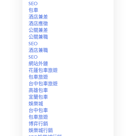
SEO
包車
酒店兼差
酒店應徵
公關兼差
公關兼職
SEO
酒店兼職
SEO
網站外鏈
花蓮包車旅遊
包車旅遊
台中包車旅遊
高雄包車
宜蘭包車
娛樂城
台中包車
包車旅遊
博弈行銷
娛樂城行銷