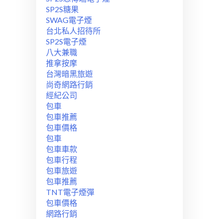
SP2S糖果
SWAG電子煙
台北私人招待所
SP2S電子煙
八大兼職
推拿按摩
台灣暗黑旅遊
尚奇網路行銷
經紀公司
包車
包車推薦
包車價格
包車
包車車款
包車行程
包車旅遊
包車推薦
TNT電子煙彈
包車價格
網路行銷