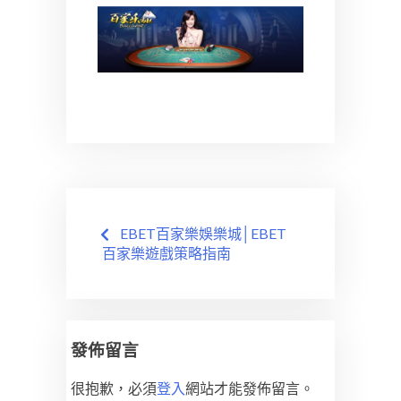
文
EBET百家樂娛樂城│EBET
章
百家樂遊戲策略指南
導
覽
發佈留言
很抱歉，必須
登入
網站才能發佈留言。