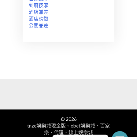
到府按摩
酒店兼差
酒店應徵
公關兼差
© 2026
tnze娛樂城現金版、ebet娛樂城、百家
樂、代理、線上娛樂城