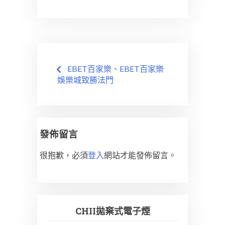
文
EBET百家樂、EBET百家樂
章
娛樂城致勝法門
導
覽
發佈留言
很抱歉，必須
登入
網站才能發佈留言。
CHII拋棄式電子煙