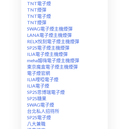
TNT電子煙
TNT煙彈
TNT電子煙
TNT煙彈
SWAG電子煙主機煙彈
LANA電子煙主機煙彈
RELX悅刻電子煙主機煙彈
SP2S電子煙主機煙彈
ILIA電子煙主機煙彈
meha媚嗨電子煙主機煙彈
東京魔盒電子煙主機煙彈
電子煙官網
ILIA哩啞電子煙
ILIA電子煙
SP2S思博瑞電子煙
SP2S糖果
SWAG電子煙
台北私人招待所
SP2S電子煙
八大兼職