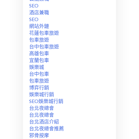
SEO
酒店兼職
SEO
網站外鏈
花蓮包車旅遊
包車旅遊
台中包車旅遊
高雄包車
宜蘭包車
娛樂城
台中包車
包車旅遊
博弈行銷
娛樂城行銷
SEO娛樂城行銷
台北夜總會
台北夜總會
台北酒店介紹
台北夜總會推薦
邪骨按摩