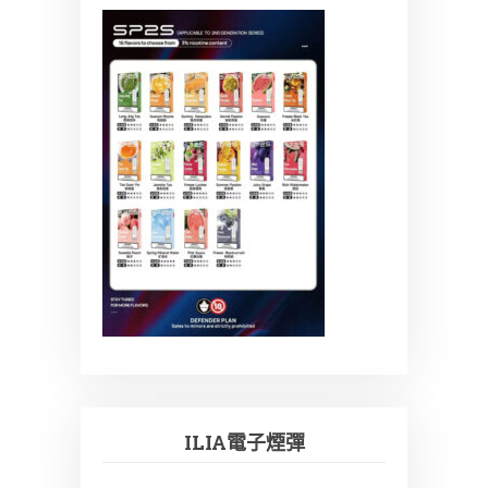
ILIA電子煙彈