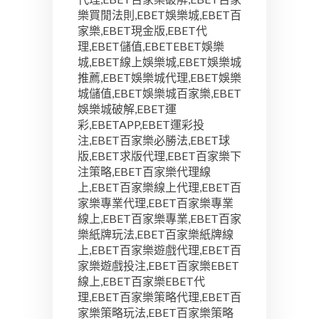
樂買閒法則,EBET娛樂城,EBET百
家樂,EBET現金版,EBET代
理,EBET儲值,EBETEBET娛樂
城,EBET線上娛樂城,EBET娛樂城
推薦,EBET娛樂城代理,EBET娛樂
城儲值,EBET娛樂城百家樂,EBET
娛樂城破解,EBET運
彩,EBETAPP,EBET運彩投
注,EBET百家樂必勝法,EBET球
版,EBET求版代理,EBET百家樂下
注策略,EBET百家樂代理線
上,EBET百家樂線上代理,EBET百
家樂專業代理,EBET百家樂專業
線上,EBET百家樂專業,EBET百家
樂紙牌玩法,EBET百家樂紙牌線
上,EBET百家樂遊戲代理,EBET百
家樂遊戲投注,EBET百家樂EBET
線上,EBET百家樂EBET代
理,EBET百家樂策略代理,EBET百
家樂策略玩法,EBET百家樂策略