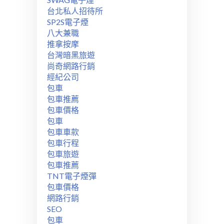
台北私人招待所
SP2S電子煙
八大兼職
推拿按摩
台灣暗黑旅遊
尚奇網路行銷
經紀公司
包車
包車推薦
包車價格
包車
包車車款
包車行程
包車旅遊
包車推薦
TNT電子煙彈
包車價格
網路行銷
SEO
包車