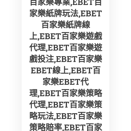
百家樂專業,EBET百
家樂紙牌玩法,EBET
百家樂紙牌線
上,EBET百家樂遊戲
代理,EBET百家樂遊
戲投注,EBET百家樂
EBET線上,EBET百
家樂EBET代
理,EBET百家樂策略
代理,EBET百家樂策
略玩法,EBET百家樂
策略賠率,EBET百家