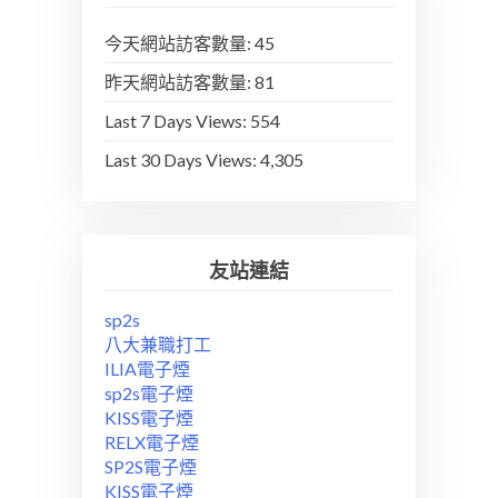
今天網站訪客數量:
45
昨天網站訪客數量:
81
Last 7 Days Views:
554
Last 30 Days Views:
4,305
友站連結
sp2s
八大兼職打工
ILIA電子煙
sp2s電子煙
KISS電子煙
RELX電子煙
SP2S電子煙
KISS電子煙