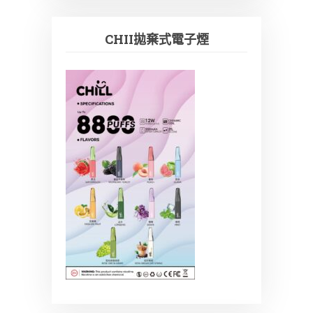
CHII拋棄式電子煙