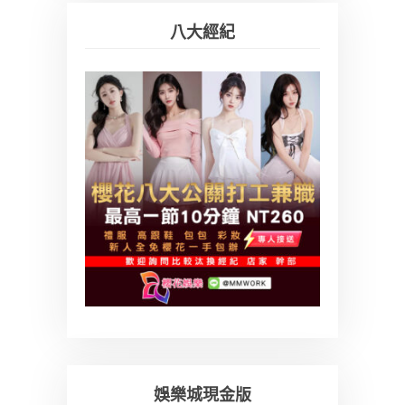
八大經紀
娛樂城現金版