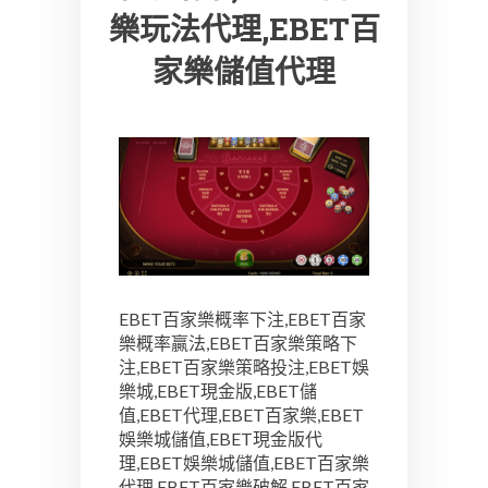
樂玩法代理,EBET百
家樂儲值代理
EBET百家樂概率下注,EBET百家
樂概率贏法,EBET百家樂策略下
注,EBET百家樂策略投注,EBET娛
樂城,EBET現金版,EBET儲
值,EBET代理,EBET百家樂,EBET
娛樂城儲值,EBET現金版代
理,EBET娛樂城儲值,EBET百家樂
代理,EBET百家樂破解,EBET百家