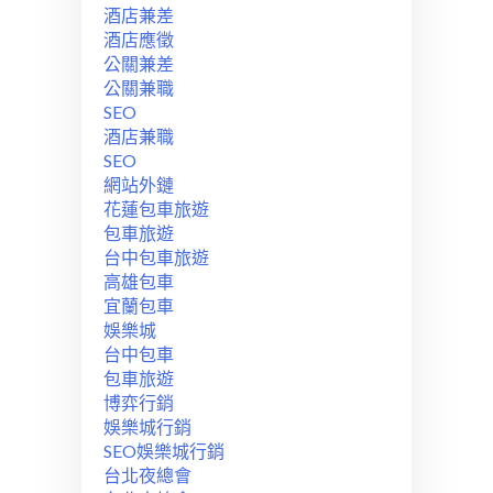
酒店兼差
酒店應徵
公關兼差
公關兼職
SEO
酒店兼職
SEO
網站外鏈
花蓮包車旅遊
包車旅遊
台中包車旅遊
高雄包車
宜蘭包車
娛樂城
台中包車
包車旅遊
博弈行銷
娛樂城行銷
SEO娛樂城行銷
台北夜總會