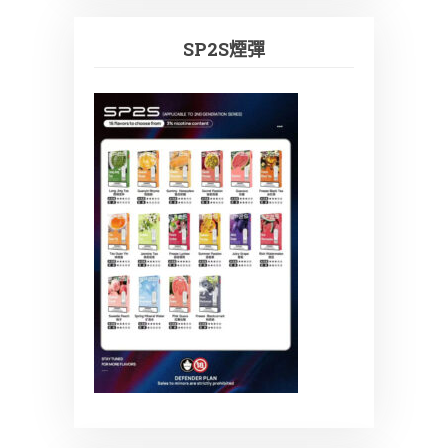
SP2S煙彈