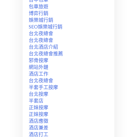
包車旅遊
博弈行銷
娛樂城行銷
SEO娛樂城行銷
台北夜總會
台北夜總會
台北酒店介紹
台北夜總會推薦
邪骨按摩
網站外鏈
酒店工作
台北夜總會
半套手工按摩
台北按摩
半套店
正妹按摩
正妹按摩
酒店應徵
酒店兼差
酒店打工