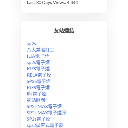
Last 30 Days Views:
4,344
友站連結
sp2s
八大兼職打工
ILIA電子煙
sp2s電子煙
KISS電子煙
RELX電子煙
SP2S電子煙
KISS電子煙
ilia電子煙
網站顧問
SP2s MAX電子煙
SP2s MAX電子煙彈
SP2s電子煙
sps2拋棄式電子菸