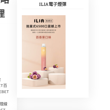
ILIA電子煙彈
理
金
ET百
EBET
代理線
ET