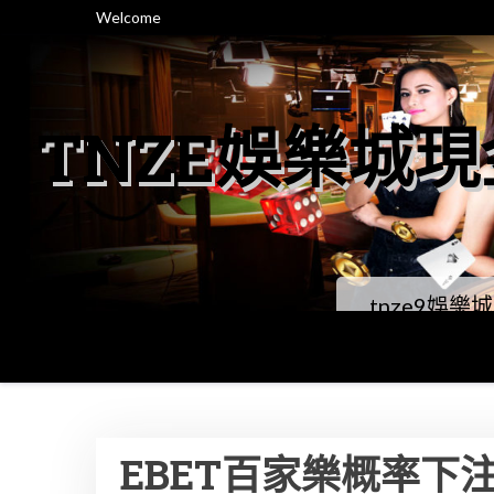
Skip
Welcome
to
content
TNZE娛樂城
tnze9娛
EBET百家樂概率下注