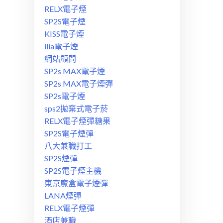
RELX電子煙
SP2S電子煙
KISS電子煙
ilia電子煙
網站顧問
SP2s MAX電子煙
SP2s MAX電子煙彈
SP2s電子煙
sps2拋棄式電子菸
RELX電子煙彈糖果
SP2S電子煙彈
八大兼職打工
SP2S煙彈
SP2S電子煙主機
東京魔盒電子煙彈
LANA煙彈
RELX電子煙彈
酒店兼職