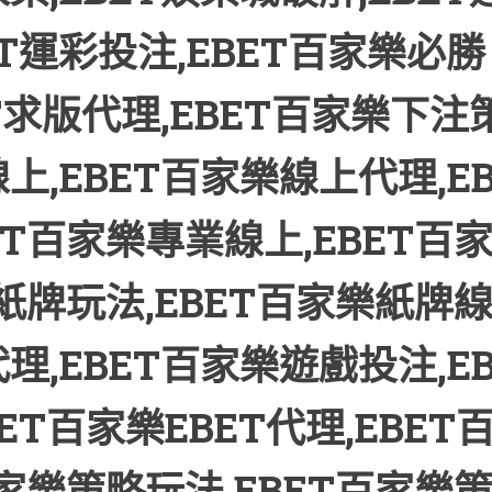
BET運彩投注,EBET百家樂必勝
ET求版代理,EBET百家樂下注
上,EBET百家樂線上代理,EB
ET百家樂專業線上,EBET百
樂紙牌玩法,EBET百家樂紙牌
理,EBET百家樂遊戲投注,EB
ET百家樂EBET代理,EBET
百家樂策略玩法,EBET百家樂