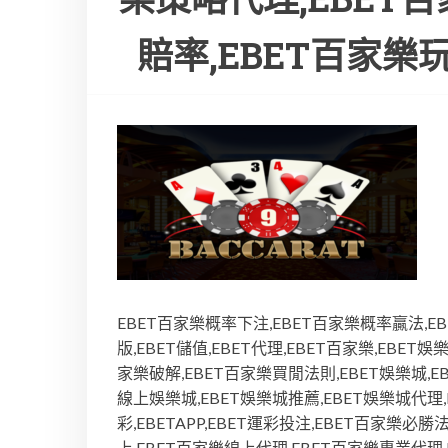
賠率,EBET百家樂
EBET百家樂概率下注,EBET百家樂概率贏法,EB
版,EBET儲值,EBET代理,EBET百家樂,EBET
家樂破解,EBET百家樂買閒法則,EBET娛樂城,EBE
線上娛樂城,EBET娛樂城推薦,EBET娛樂城代理,
彩,EBETAPP,EBET運彩投注,EBET百家樂必
上,EBET百家樂線上代理,EBET百家樂專業代理,