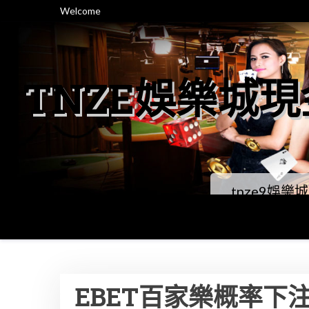
Skip
Welcome
to
content
TNZE娛樂城
tnze9娛
EBET百家樂概率下注