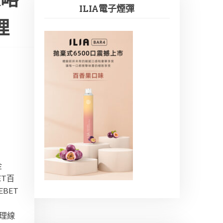
ILIA電子煙彈
理
金
ET百
EBET
代理線