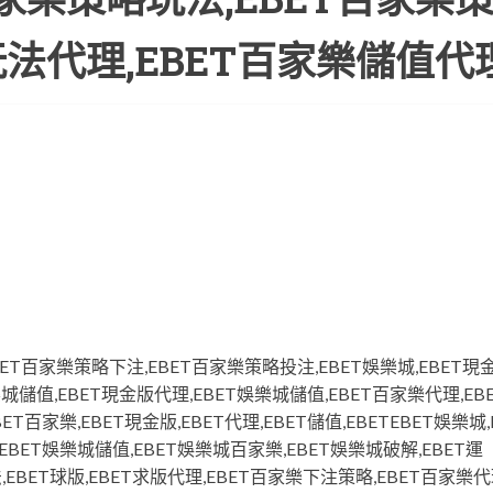
玩法代理,EBET百家樂儲值代
ET百家樂策略下注,EBET百家樂策略投注,EBET娛樂城,EBET現
娛樂城儲值,EBET現金版代理,EBET娛樂城儲值,EBET百家樂代理,EB
T百家樂,EBET現金版,EBET代理,EBET儲值,EBETEBET娛樂城,
EBET娛樂城儲值,EBET娛樂城百家樂,EBET娛樂城破解,EBET運
勝法,EBET球版,EBET求版代理,EBET百家樂下注策略,EBET百家樂