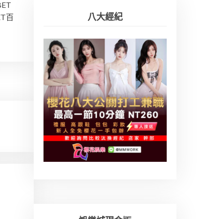
ET
八大經紀
ET百