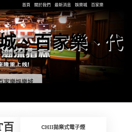
首頁
關於我們
最新消息
娛樂城
百家樂
樂城、百家樂、代
人百家樂娛樂城
T百
CHII拋棄式電子煙