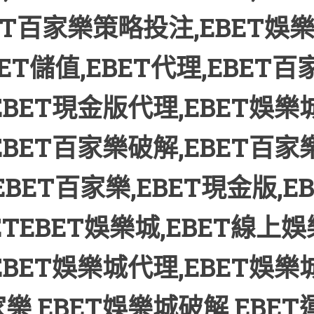
ET百家樂策略投注,EBET娛
BET儲值,EBET代理,EBET百
EBET現金版代理,EBET娛樂
EBET百家樂破解,EBET百家
BET百家樂,EBET現金版,EB
ETEBET娛樂城,EBET線上娛
EBET娛樂城代理,EBET娛樂
樂,EBET娛樂城破解,EBET