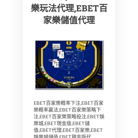
樂玩法代理,EBET百
家樂儲值代理
EBET百家樂概率下注,EBET百家
樂概率贏法,EBET百家樂策略下
注,EBET百家樂策略投注,EBET娛
樂城,EBET現金版,EBET儲
值,EBET代理,EBET百家樂,EBET
娛樂城儲值,EBET現金版代