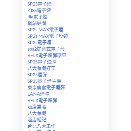
SP2S電子煙
KISS電子煙
ilia電子煙
網站顧問
SP2s MAX電子煙
SP2s MAX電子煙彈
SP2s電子煙
sps2拋棄式電子菸
RELX電子煙彈糖果
SP2S電子煙彈
八大兼職打工
SP2S煙彈
SP2S電子煙主機
東京魔盒電子煙彈
LANA煙彈
RELX電子煙彈
酒店兼職
八大兼職
酒店經紀
台北八大工作