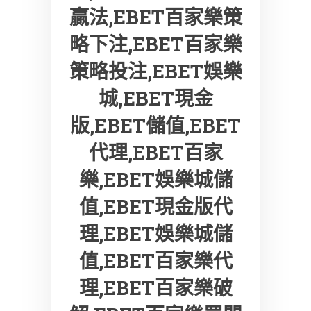
贏法,EBET百家樂策
略下注,EBET百家樂
策略投注,EBET娛樂
城,EBET現金
版,EBET儲值,EBET
代理,EBET百家
樂,EBET娛樂城儲
值,EBET現金版代
理,EBET娛樂城儲
值,EBET百家樂代
理,EBET百家樂破