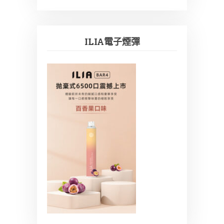
ILIA電子煙彈