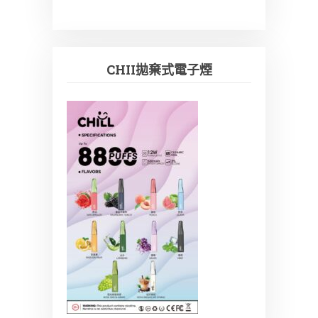
CHII拋棄式電子煙