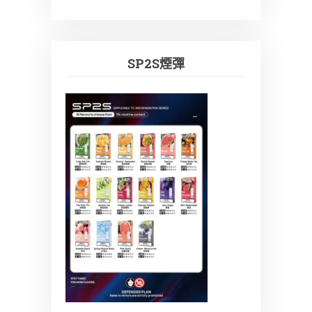
SP2S煙彈