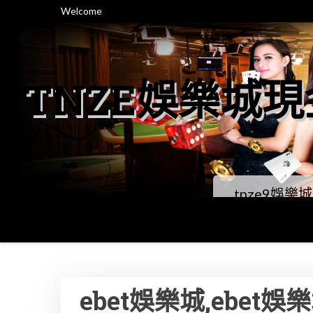
Skip
Welcome
to
content
TNZE娛樂城
tnze9娛
ebet娛樂城,ebet娛樂