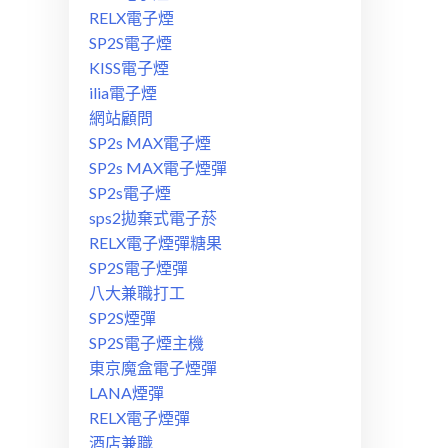
RELX電子煙
SP2S電子煙
KISS電子煙
ilia電子煙
網站顧問
SP2s MAX電子煙
SP2s MAX電子煙彈
SP2s電子煙
sps2拋棄式電子菸
RELX電子煙彈糖果
SP2S電子煙彈
八大兼職打工
SP2S煙彈
SP2S電子煙主機
東京魔盒電子煙彈
LANA煙彈
RELX電子煙彈
酒店兼職