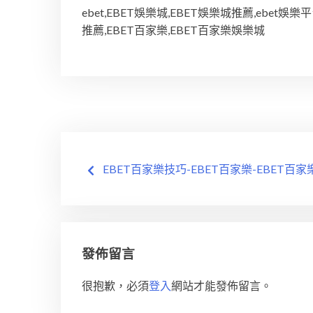
ebet,EBET娛樂城,EBET娛樂城推薦,ebet娛
推薦,EBET百家樂,EBET百家樂娛樂城
文
EBET百家樂技巧-EBET百家樂-EBET百
章
導
發佈留言
覽
很抱歉，必須
登入
網站才能發佈留言。