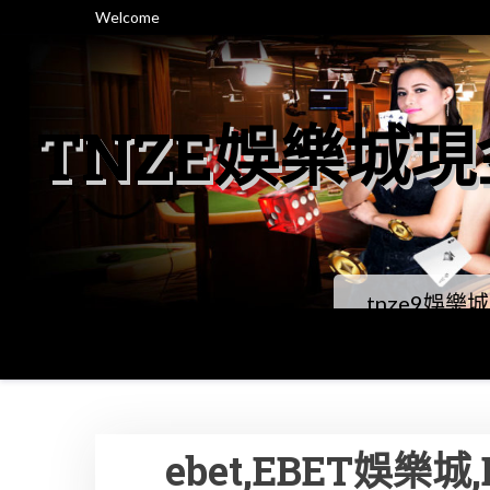
Skip
Welcome
to
content
TNZE娛樂城
tnze9娛
ebet,EBET娛樂