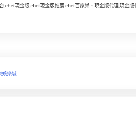
樂平台,ebet現金版,ebet現金版推薦,ebet百家樂、現金版代理,現金
家樂娛樂城