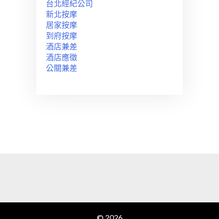
台北經紀公司
新北按摩
居家按摩
到府按摩
酒店兼差
酒店應徵
公關兼差
© 2026