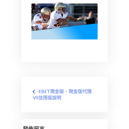
文
EBET現金版、現金版代理
章
VS信用版說明
導
覽
發佈留言