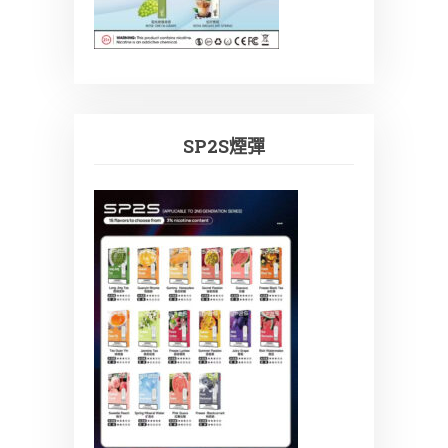
SP2S煙彈