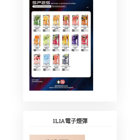
ILIA電子煙彈