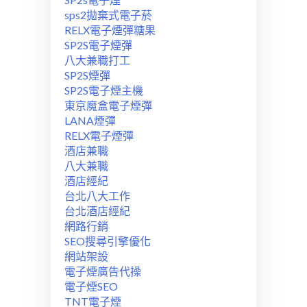
sps2拋棄式電子菸
RELX電子煙彈糖果
SP2S電子煙彈
八大兼職打工
SP2S煙彈
SP2S電子煙主機
東京魔盒電子煙彈
LANA煙彈
RELX電子煙彈
酒店兼職
八大兼職
酒店經紀
台北八大工作
台北酒店經紀
網路行銷
SEO搜尋引擎優化
網站架設
電子煙廣告代操
電子煙SEO
TNT電子煙