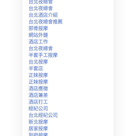
台北夜總會
台北夜總會
台北酒店介紹
台北夜總會推薦
邪骨按摩
網站外鏈
酒店工作
台北夜總會
半套手工按摩
台北按摩
半套店
正妹按摩
正妹按摩
酒店應徵
酒店兼差
酒店打工
經紀公司
台北經紀公司
新北按摩
居家按摩
到府按摩