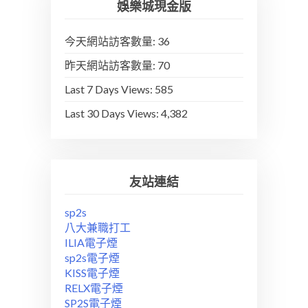
娛樂城現金版
今天網站訪客數量:
36
昨天網站訪客數量:
70
Last 7 Days Views:
585
Last 30 Days Views:
4,382
友站連結
sp2s
八大兼職打工
ILIA電子煙
sp2s電子煙
KISS電子煙
RELX電子煙
SP2S電子煙