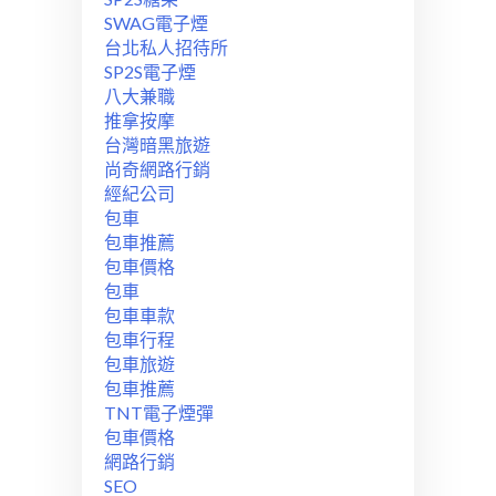
SWAG電子煙
台北私人招待所
SP2S電子煙
八大兼職
推拿按摩
台灣暗黑旅遊
尚奇網路行銷
經紀公司
包車
包車推薦
包車價格
包車
包車車款
包車行程
包車旅遊
包車推薦
TNT電子煙彈
包車價格
網路行銷
SEO