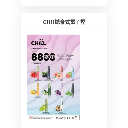
CHII拋棄式電子煙