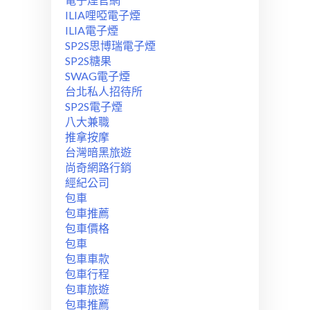
ILIA哩啞電子煙
ILIA電子煙
SP2S思博瑞電子煙
SP2S糖果
SWAG電子煙
台北私人招待所
SP2S電子煙
八大兼職
推拿按摩
台灣暗黑旅遊
尚奇網路行銷
經紀公司
包車
包車推薦
包車價格
包車
包車車款
包車行程
包車旅遊
包車推薦