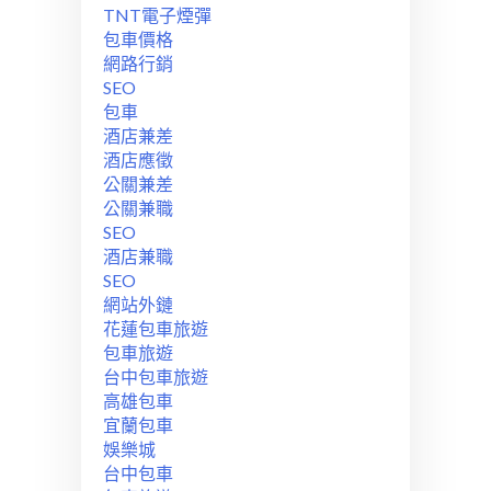
TNT電子煙彈
包車價格
網路行銷
SEO
包車
酒店兼差
酒店應徵
公關兼差
公關兼職
SEO
酒店兼職
SEO
網站外鏈
花蓮包車旅遊
包車旅遊
台中包車旅遊
高雄包車
宜蘭包車
娛樂城
台中包車