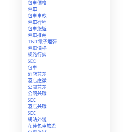
包車價格
包車
包車車款
包車行程
包車旅遊
包車推薦
TNT電子煙彈
包車價格
網路行銷
SEO
包車
酒店兼差
酒店應徵
公關兼差
公關兼職
SEO
酒店兼職
SEO
網站外鏈
花蓮包車旅遊