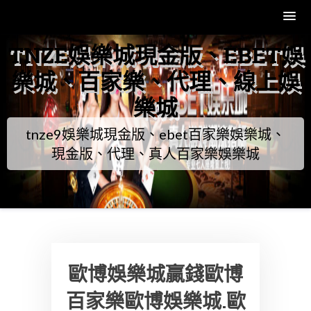
Skip
TNZE娛樂城現金版、EBET娛
to
content
樂城、百家樂、代理、線上娛
樂城
tnze9娛樂城現金版、ebet百家樂娛樂城、
現金版、代理、真人百家樂娛樂城
歐博娛樂城贏錢歐博
百家樂歐博娛樂城.歐