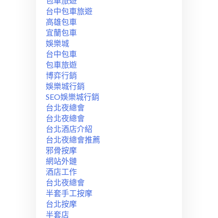
包車旅遊
台中包車旅遊
高雄包車
宜蘭包車
娛樂城
台中包車
包車旅遊
博弈行銷
娛樂城行銷
SEO娛樂城行銷
台北夜總會
台北夜總會
台北酒店介紹
台北夜總會推薦
邪骨按摩
網站外鏈
酒店工作
台北夜總會
半套手工按摩
台北按摩
半套店