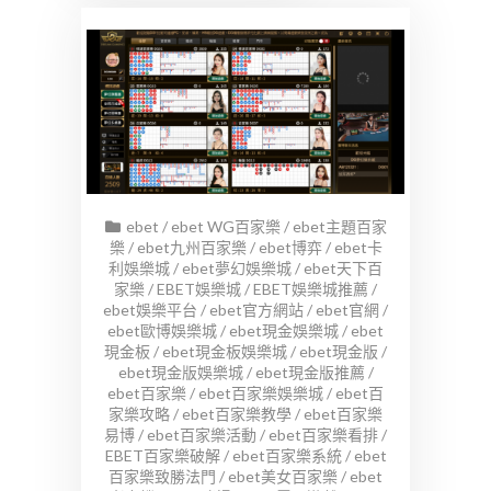
ebet
/
ebet WG百家樂
/
ebet主題百家
樂
/
ebet九州百家樂
/
ebet博弈
/
ebet卡
利娛樂城
/
ebet夢幻娛樂城
/
ebet天下百
家樂
/
EBET娛樂城
/
EBET娛樂城推薦
/
ebet娛樂平台
/
ebet官方網站
/
ebet官網
/
ebet歐博娛樂城
/
ebet現金娛樂城
/
ebet
現金板
/
ebet現金板娛樂城
/
ebet現金版
/
ebet現金版娛樂城
/
ebet現金版推薦
/
ebet百家樂
/
ebet百家樂娛樂城
/
ebet百
家樂攻略
/
ebet百家樂教學
/
ebet百家樂
易博
/
ebet百家樂活動
/
ebet百家樂看排
/
EBET百家樂破解
/
ebet百家樂系統
/
ebet
百家樂致勝法門
/
ebet美女百家樂
/
ebet