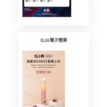
ILIA電子煙彈