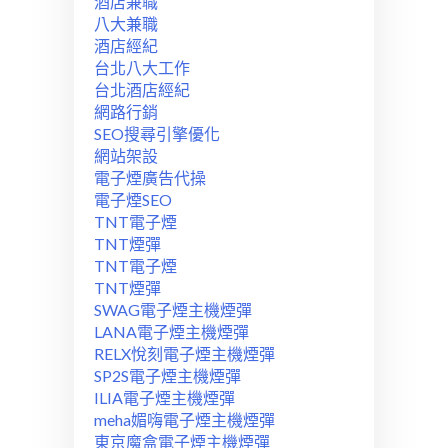
酒店兼職
八大兼職
酒店經紀
台北八大工作
台北酒店經紀
網路行銷
SEO搜尋引擎優化
網站架設
電子煙廣告代操
電子煙SEO
TNT電子煙
TNT煙彈
TNT電子煙
TNT煙彈
SWAG電子煙主機煙彈
LANA電子煙主機煙彈
RELX悅刻電子煙主機煙彈
SP2S電子煙主機煙彈
ILIA電子煙主機煙彈
meha媚嗨電子煙主機煙彈
東京魔盒電子煙主機煙彈