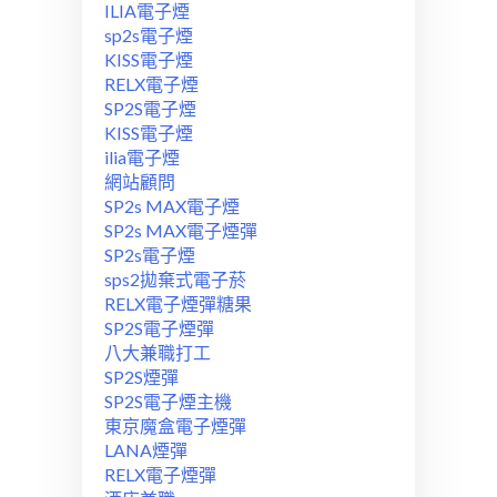
ILIA電子煙
sp2s電子煙
KISS電子煙
RELX電子煙
SP2S電子煙
KISS電子煙
ilia電子煙
網站顧問
SP2s MAX電子煙
SP2s MAX電子煙彈
SP2s電子煙
sps2拋棄式電子菸
RELX電子煙彈糖果
SP2S電子煙彈
八大兼職打工
SP2S煙彈
SP2S電子煙主機
東京魔盒電子煙彈
LANA煙彈
RELX電子煙彈