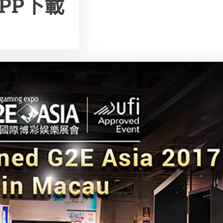
APP下載