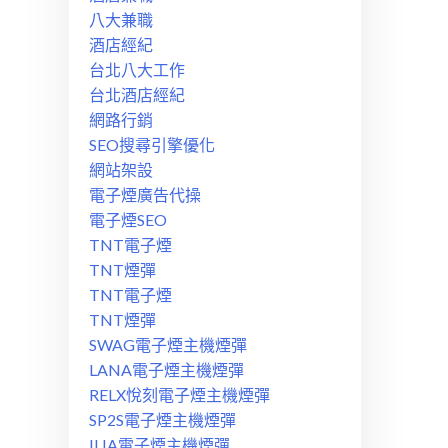
八大兼職
酒店經紀
台北八大工作
台北酒店經紀
網路行銷
SEO搜尋引擎優化
網站架設
電子煙廣告代操
電子煙SEO
TNT電子煙
TNT煙彈
TNT電子煙
TNT煙彈
SWAG電子煙主機煙彈
LANA電子煙主機煙彈
RELX悅刻電子煙主機煙彈
SP2S電子煙主機煙彈
ILIA電子煙主機煙彈