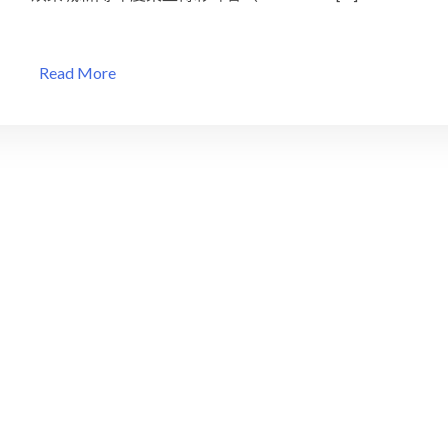
Read More