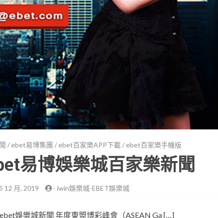
新聞
/
ebet易博集團
/
ebet百家樂APP下載
/
ebet百家樂手機版
ebet易博娛樂城百家樂新聞
15 12 月, 2019
-
iwin娛樂城-EBET娛樂城
ebet娛樂城新聞 年度東盟博彩峰會（ASEAN Ga […]