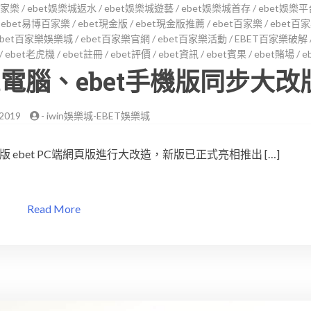
百家樂
/
ebet娛樂城返水
/
ebet娛樂城遊藝
/
ebet娛樂城首存
/
ebet娛樂平
/
ebet易博百家樂
/
ebet現金版
/
ebet現金版推薦
/
ebet百家樂
/
ebet百
ebet百家樂娛樂城
/
ebet百家樂官網
/
ebet百家樂活動
/
EBET百家樂破解
/
ebet老虎機
/
ebet註冊
/
ebet評價
/
ebet資訊
/
ebet賓果
/
ebet賭場
/
e
et電腦、ebet手機版同步大改
 2019
-
iwin娛樂城-EBET娛樂城
改版 ebet PC端網頁版進行大改造，新版已正式亮相推出 […]
Read More