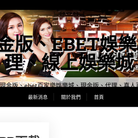
現金版、EBET娛
理、線上娛樂城
樂城現金版、ebet百家樂娛樂城、現金版、代理、真
最新消息
關於我們
首頁