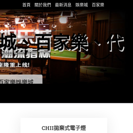
首頁
關於我們
最新消息
娛樂城
百家樂
樂城、百家樂、代
人百家樂娛樂城
CHII拋棄式電子煙