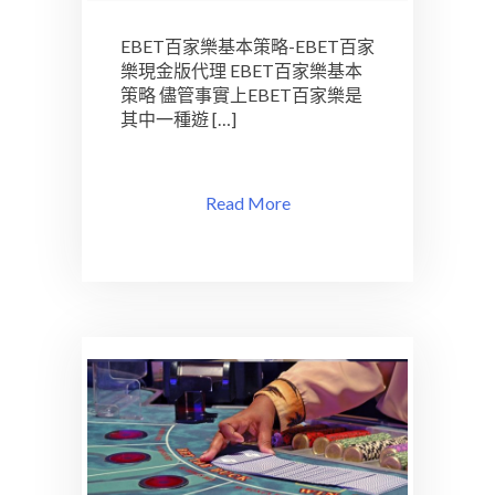
EBET百家樂基本策略-EBET百家
樂現金版代理 EBET百家樂基本
策略 儘管事實上EBET百家樂是
其中一種遊 […]
Read More