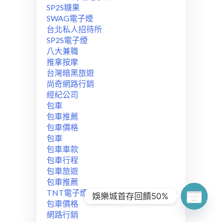
SP2S糖果
SWAG電子煙
台北私人招待所
SP2S電子煙
八大兼職
推拿按摩
台灣暗黑旅遊
尚奇網路行銷
經紀公司
包車
包車推薦
包車價格
包車
包車車款
包車行程
包車旅遊
包車推薦
TNT電子煙彈
娛樂城首存回饋50%
包車價格
網路行銷