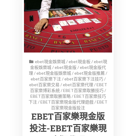
ebet現金娛樂城
/
ebet現金板
/
ebet現
金板娛樂城
/
ebet現金版
/
ebet現金版代
理
/
ebet現金版娛樂城
/
ebet現金版推薦
/
ebet百家樂下注
/
ebet百家樂下注技巧
/
ebet百家樂交易
/
ebet百家樂代理
/
EBET
百家樂博彩系統
/
EBET百家樂取勝技巧
/
EBET百家樂取勝策略
/
EBET百家樂技巧
下注
/
EBET百家樂現金版代理遊戲
/
EBET
百家樂現金版投注
EBET百家樂現金版
投注-EBET百家樂現