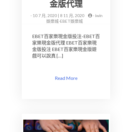
金版代理
-
10 7 月, 2020 | 8 11 月, 2020
-
iwin
娛樂城-EBET娛樂城
EBET百家樂現金版投注-EBET百
家樂現金版代理 EBET百家樂現
金版投注 EBET百家樂現金版遊
戲可以說真 […]
Read More