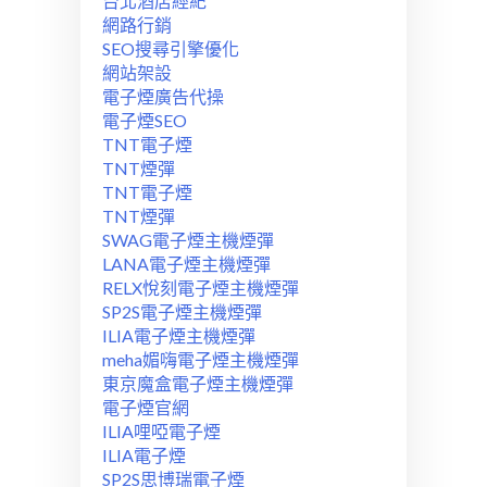
台北酒店經紀
網路行銷
SEO搜尋引擎優化
網站架設
電子煙廣告代操
電子煙SEO
TNT電子煙
TNT煙彈
TNT電子煙
TNT煙彈
SWAG電子煙主機煙彈
LANA電子煙主機煙彈
RELX悅刻電子煙主機煙彈
SP2S電子煙主機煙彈
ILIA電子煙主機煙彈
meha媚嗨電子煙主機煙彈
東京魔盒電子煙主機煙彈
電子煙官網
ILIA哩啞電子煙
ILIA電子煙
SP2S思博瑞電子煙