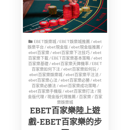
EBET娛樂城
/
EBET娛樂城推薦
/
ebet
娛樂平台
/
ebet現金版
/
ebet現金版推薦
/
ebet百家樂
/
ebet百家樂下注技巧
/
ebet
百家樂下載
/
EBET百家樂基本策略
/
ebet
百家樂基礎
/
ebet百家樂天牌機率
/
EBET
百家樂如何下注
/
ebet百家樂如何玩
/
ebet百家樂娛樂城
/
ebet百家樂平注法
/
ebet百家樂心法
/
ebet百家樂必勝
/
ebet
百家樂必勝法
/
ebet百家樂成功策略
/
ebet百家樂手機版
/
ebet百家樂打法
/
現
金版代理
/
現金版代理推薦
/
百家樂
/
百家
樂娛樂城
EBET百家樂陸上遊
戲-EBET百家樂的步