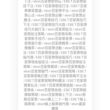
下注
/
ebet百家樂如何玩
/
EBET百家樂密
技下注
/
EBET百家樂密技打法
/
EBET百家
樂專家建議
/
ebet百家樂平台
/
ebet百家
樂心法
/
ebet百家樂必勝
/
ebet百家樂必
勝法
/
ebet百家樂技巧
/
EBET百家樂技巧
下注
/
EBET百家樂技巧大路
/
EBET百家樂
技巧大路打法
/
ebet百家樂投注
/
ebet百
家樂投注策略
/
ebet百家樂攻略
/
EBET百
家樂新手技巧
/
ebet百家樂易博
/
ebet百
家樂是什麼
/
ebet百家樂概率
/
ebet百家
樂機率
/
ebet百家樂活動
/
ebet百家樂玩
法
/
EBET百家樂現金版
/
EBET百家樂現金
版代理
/
EBET百家樂現金版技巧
/
EBET百
家樂現金版投注
/
ebet百家樂百家樂投注
策略
/
ebet百家樂看排
/
ebet百家樂看路
/
ebet百家樂竅門
/
ebet百家樂策略
/
EBET
百家樂策略孖寶
/
EBET百家樂策略平注法
/
EBET百家樂策略押和纜法
/
EBET百家樂
簡單玩法
/
EBET百家樂簡單遊戲
/
ebet百
家樂系
/
ebet百家樂系統
/
EBET百家樂紙
牌娛樂城
/
ebet百家樂線上下注
/
ebet競
瞇百家樂
/
ebet線上二十一點
/
EBET線上
娛樂城
/
ebet線上娛樂城代理
/
ebet贏家
體育