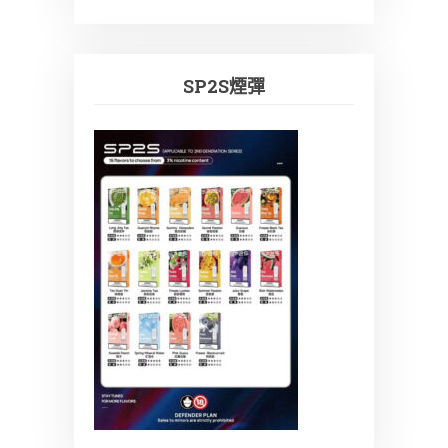
SP2S煙彈