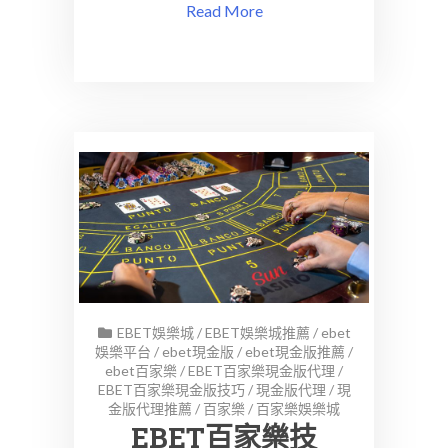
Read More
EBET娛樂城
/
EBET娛樂城推薦
/
ebet
娛樂平台
/
ebet現金版
/
ebet現金版推薦
/
ebet百家樂
/
EBET百家樂現金版代理
/
EBET百家樂現金版技巧
/
現金版代理
/
現
金版代理推薦
/
百家樂
/
百家樂娛樂城
EBET百家樂技