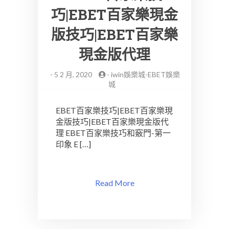
巧|EBET百家樂現金
版技巧|EBET百家樂
現金版代理
-
5 2 月, 2020
-
iwin娛樂城-EBET娛樂
城
EBET百家樂技巧|EBET百家樂現
金版技巧|EBET百家樂現金版代
理 EBET百家樂技巧和竅門-第一
印象 E […]
Read More