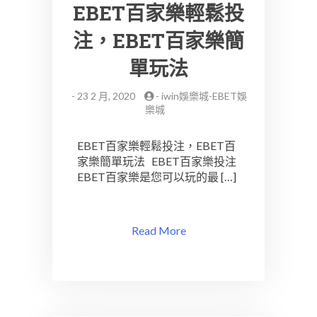
EBET百家樂輕鬆投
注，EBET百家樂簡
單玩法
-
23 2 月, 2020
-
iwin娛樂城-EBET娛
樂城
EBET百家樂輕鬆投注，EBET百
家樂簡單玩法 EBET百家樂投注
EBET百家樂是您可以玩的最 […]
Read More