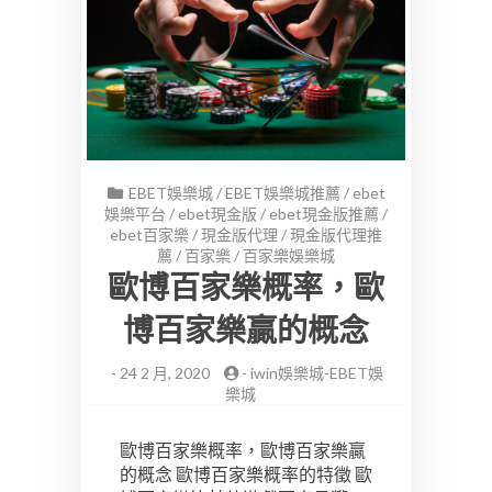
EBET娛樂城
/
EBET娛樂城推薦
/
ebet
娛樂平台
/
ebet現金版
/
ebet現金版推薦
/
ebet百家樂
/
現金版代理
/
現金版代理推
薦
/
百家樂
/
百家樂娛樂城
歐博百家樂概率，歐
博百家樂贏的概念
-
24 2 月, 2020
-
iwin娛樂城-EBET娛
樂城
歐博百家樂概率，歐博百家樂贏
的概念 歐博百家樂概率的特徵 歐