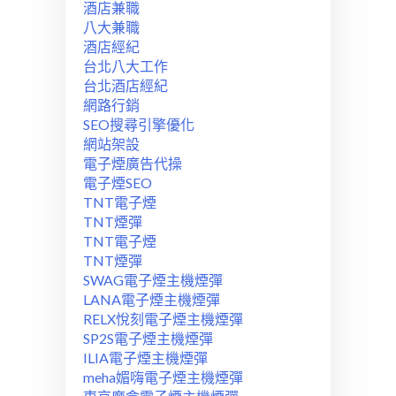
酒店兼職
八大兼職
酒店經紀
台北八大工作
台北酒店經紀
網路行銷
SEO搜尋引擎優化
網站架設
電子煙廣告代操
電子煙SEO
TNT電子煙
TNT煙彈
TNT電子煙
TNT煙彈
SWAG電子煙主機煙彈
LANA電子煙主機煙彈
RELX悅刻電子煙主機煙彈
SP2S電子煙主機煙彈
ILIA電子煙主機煙彈
meha媚嗨電子煙主機煙彈