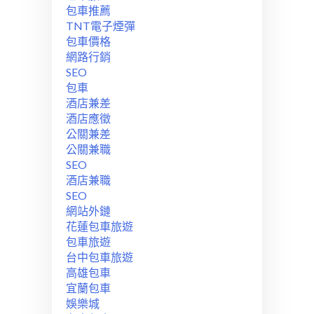
包車推薦
TNT電子煙彈
包車價格
網路行銷
SEO
包車
酒店兼差
酒店應徵
公關兼差
公關兼職
SEO
酒店兼職
SEO
網站外鏈
花蓮包車旅遊
包車旅遊
台中包車旅遊
高雄包車
宜蘭包車
娛樂城