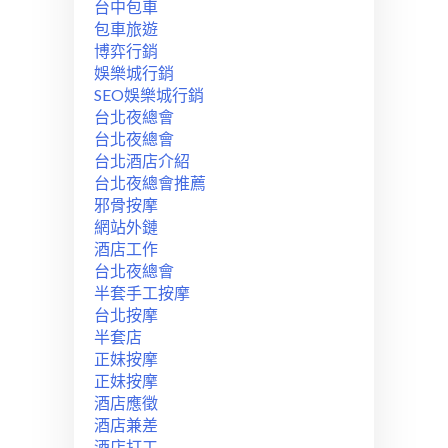
台中包車
包車旅遊
博弈行銷
娛樂城行銷
SEO娛樂城行銷
台北夜總會
台北夜總會
台北酒店介紹
台北夜總會推薦
邪骨按摩
網站外鏈
酒店工作
台北夜總會
半套手工按摩
台北按摩
半套店
正妹按摩
正妹按摩
酒店應徵
酒店兼差
酒店打工