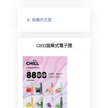
文
較舊的文章
章
導
覽
CHII拋棄式電子煙