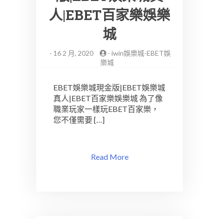
人|EBET百家樂娛樂
城
-
16 2 月, 2020
-
iwin娛樂城-EBET娛
樂城
EBET娛樂城現金版|EBET娛樂城
真人|EBET百家樂娛樂城 為了像
職業玩家一樣玩EBET百家樂，
您不僅需要 […]
Read More