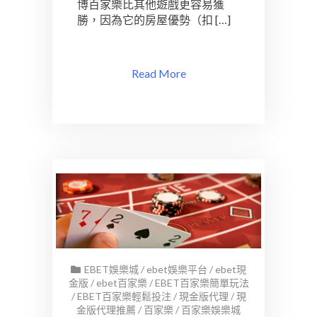
博百家樂比其他遊戲更容易獲
勝，因為它的房屋優勢（扣 […]
Read More
EBET娛樂城
/
ebet娛樂平台
/
ebet現
金版
/
ebet百家樂
/
EBET百家樂簡單玩法
/
EBET百家樂輕鬆投注
/
現金版代理
/
現
金版代理推薦
/
百家樂
/
百家樂娛樂城