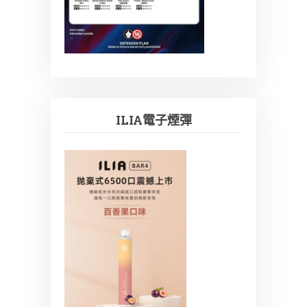
ILIA電子煙彈