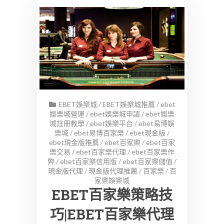
EBET娛樂城
/
EBET娛樂城推薦
/
ebet
娛樂城營運
/
ebet娛樂城申請
/
ebet娛樂
城註冊教學
/
ebet娛樂平台
/
ebet易博娛
樂城
/
ebet易博百家樂
/
ebet現金版
/
ebet現金版推薦
/
ebet百家樂
/
ebet百家
樂交易
/
ebet百家樂代理
/
ebet百家樂作
弊
/
ebet百家樂信用版
/
ebet百家樂儲值
/
現金版代理
/
現金版代理推薦
/
百家樂
/
百
家樂娛樂城
EBET百家樂策略技
巧|EBET百家樂代理