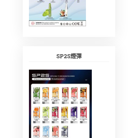
SP2S煙彈