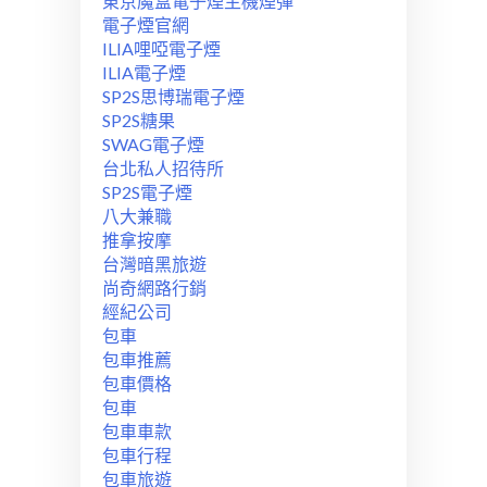
東京魔盒電子煙主機煙彈
電子煙官網
ILIA哩啞電子煙
ILIA電子煙
SP2S思博瑞電子煙
SP2S糖果
SWAG電子煙
台北私人招待所
SP2S電子煙
八大兼職
推拿按摩
台灣暗黑旅遊
尚奇網路行銷
經紀公司
包車
包車推薦
包車價格
包車
包車車款
包車行程
包車旅遊