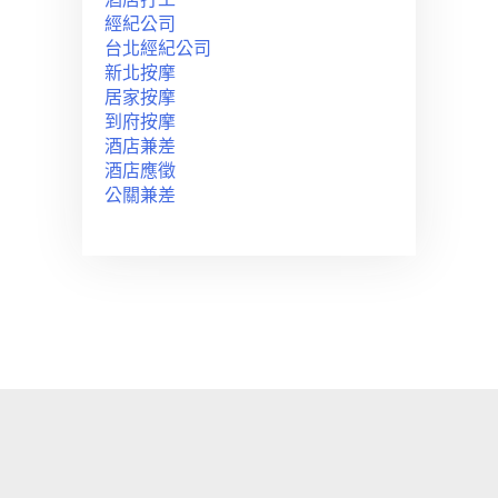
經紀公司
台北經紀公司
新北按摩
居家按摩
到府按摩
酒店兼差
酒店應徵
公關兼差