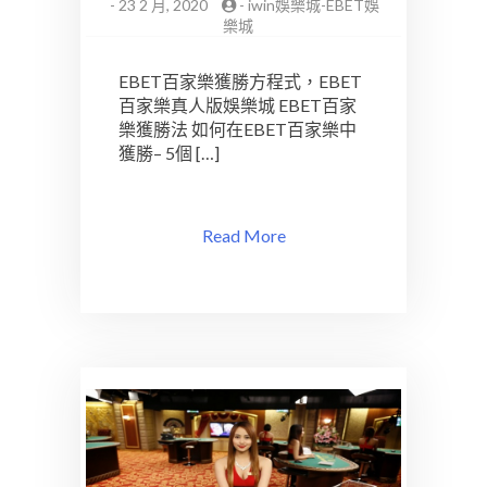
-
23 2 月, 2020
-
iwin娛樂城-EBET娛
樂城
EBET百家樂獲勝方程式，EBET
百家樂真人版娛樂城 EBET百家
樂獲勝法 如何在EBET百家樂中
獲勝– 5個 […]
Read More