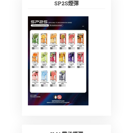
SP2S煙彈