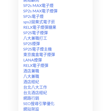
SP2s MAX電子煙
SP2s MAX電子煙彈
SP2s電子煙
sps2拋棄式電子菸
RELX電子煙彈糖果
SP2S電子煙彈
八大兼職打工
SP2S煙彈
SP2S電子煙主機
東京魔盒電子煙彈
LANA煙彈
RELX電子煙彈
酒店兼職
八大兼職
酒店經紀
台北八大工作
台北酒店經紀
網路行銷
SEO搜尋引擎優化
網站架設