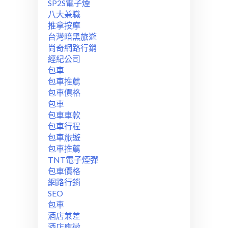
SP2S電子煙
八大兼職
推拿按摩
台灣暗黑旅遊
尚奇網路行銷
經紀公司
包車
包車推薦
包車價格
包車
包車車款
包車行程
包車旅遊
包車推薦
TNT電子煙彈
包車價格
網路行銷
SEO
包車
酒店兼差
酒店應徵