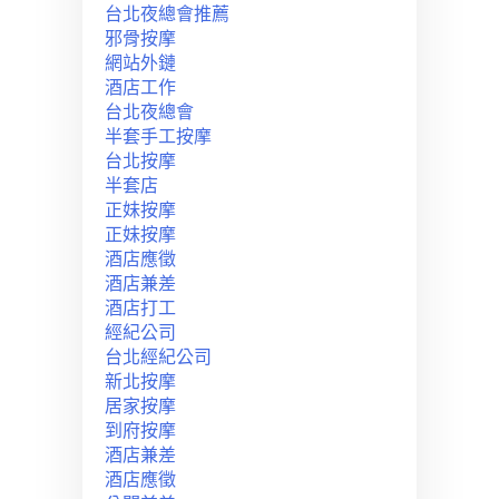
台北夜總會推薦
邪骨按摩
網站外鏈
酒店工作
台北夜總會
半套手工按摩
台北按摩
半套店
正妹按摩
正妹按摩
酒店應徵
酒店兼差
酒店打工
經紀公司
台北經紀公司
新北按摩
居家按摩
到府按摩
酒店兼差
酒店應徵