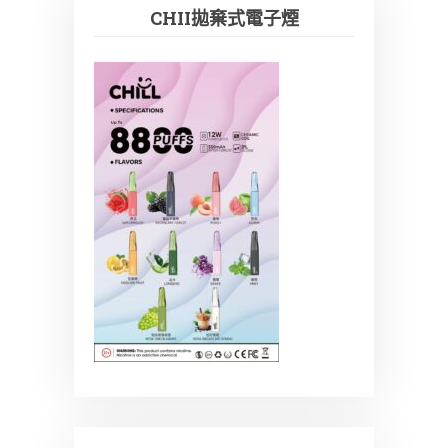
CHII拋棄式電子煙