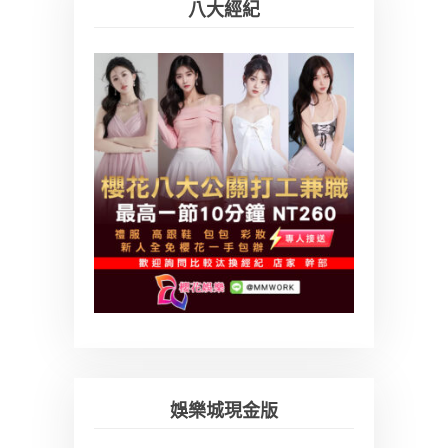
八大經紀
娛樂城現金版