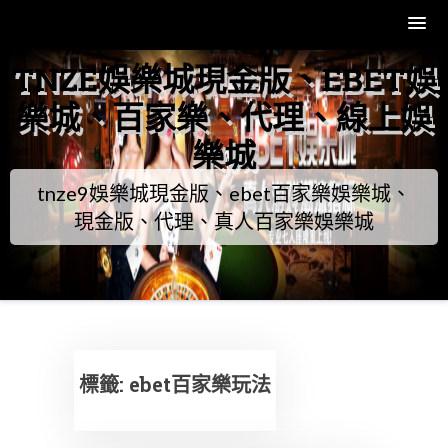
Skip
TNZE娛樂城現金版、EBET娛
to
content
樂城、百家樂、代理、線上娛
樂城
tnze9娛樂城現金版、ebet百家樂娛樂城、
現金版、代理、真人百家樂娛樂城
標籤:
ebet百家樂玩法