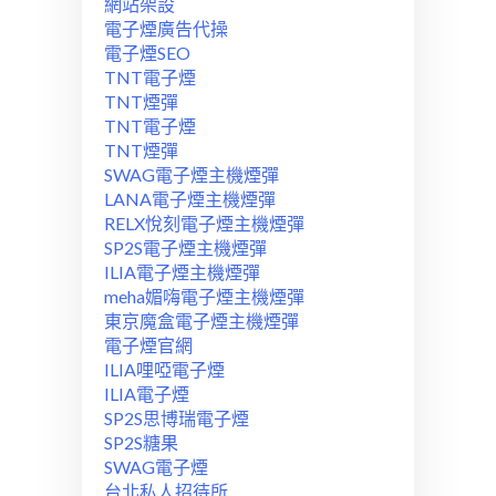
網站架設
電子煙廣告代操
電子煙SEO
TNT電子煙
TNT煙彈
TNT電子煙
TNT煙彈
SWAG電子煙主機煙彈
LANA電子煙主機煙彈
RELX悅刻電子煙主機煙彈
SP2S電子煙主機煙彈
ILIA電子煙主機煙彈
meha媚嗨電子煙主機煙彈
東京魔盒電子煙主機煙彈
電子煙官網
ILIA哩啞電子煙
ILIA電子煙
SP2S思博瑞電子煙
SP2S糖果
SWAG電子煙
台北私人招待所