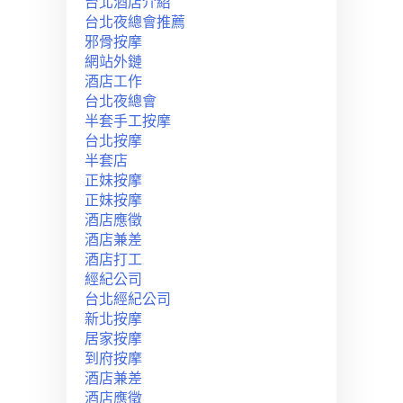
台北酒店介紹
台北夜總會推薦
邪骨按摩
網站外鏈
酒店工作
台北夜總會
半套手工按摩
台北按摩
半套店
正妹按摩
正妹按摩
酒店應徵
酒店兼差
酒店打工
經紀公司
台北經紀公司
新北按摩
居家按摩
到府按摩
酒店兼差
酒店應徵