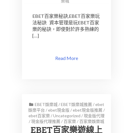
樂城
EBET百家樂秘訣,EBET百家樂玩
法秘訣 資本管理是玩EBET百家
樂的秘訣，即使對於許多熟練的
[…]
Read More
EBET娛樂城
/
EBET娛樂城推薦
/
ebet
娛樂平台
/
ebet現金版
/
ebet現金版推薦
/
ebet百家樂
/
Uncategorized
/
現金版代理
/
現金版代理推薦
/
百家樂
/
百家樂娛樂城
EBET百家樂遊線上