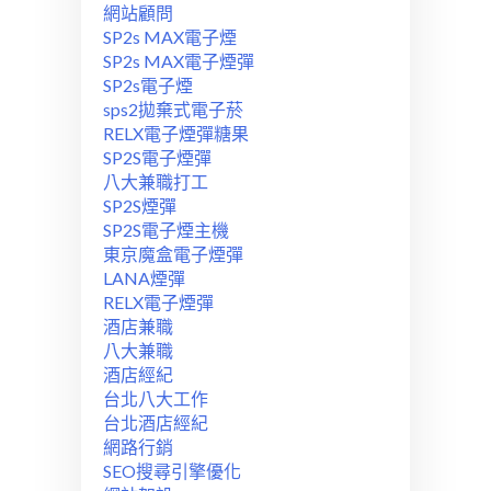
網站顧問
SP2s MAX電子煙
SP2s MAX電子煙彈
SP2s電子煙
sps2拋棄式電子菸
RELX電子煙彈糖果
SP2S電子煙彈
八大兼職打工
SP2S煙彈
SP2S電子煙主機
東京魔盒電子煙彈
LANA煙彈
RELX電子煙彈
酒店兼職
八大兼職
酒店經紀
台北八大工作
台北酒店經紀
網路行銷
SEO搜尋引擎優化