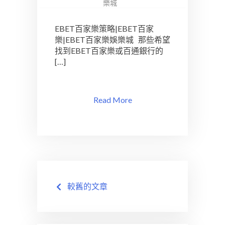
樂城
EBET百家樂策略|EBET百家
樂|EBET百家樂娛樂城 那些希望
找到EBET百家樂或百通銀行的
[…]
Read More
文
較舊的文章
章
導