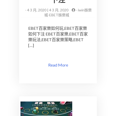
-
4 3 月, 2020 | 4 3 月, 2020
-
iwin娛樂
城-EBET娛樂城
EBET百家樂如何玩,EBET百家樂
如何下注 EBET百家樂,EBET百家
樂玩法,EBET百家樂策略,EBET
[…]
Read More