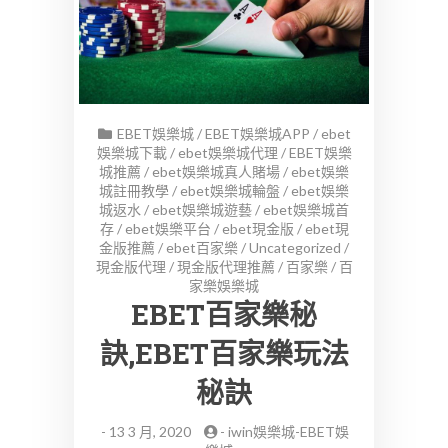
EBET娛樂城
/
EBET娛樂城APP
/
ebet
娛樂城下載
/
ebet娛樂城代理
/
EBET娛樂
城推薦
/
ebet娛樂城真人賭場
/
ebet娛樂
城註冊教學
/
ebet娛樂城輪盤
/
ebet娛樂
城返水
/
ebet娛樂城遊藝
/
ebet娛樂城首
存
/
ebet娛樂平台
/
ebet現金版
/
ebet現
金版推薦
/
ebet百家樂
/
Uncategorized
/
現金版代理
/
現金版代理推薦
/
百家樂
/
百
家樂娛樂城
EBET百家樂秘
訣,EBET百家樂玩法
秘訣
-
13 3 月, 2020
-
iwin娛樂城-EBET娛