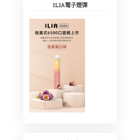
ILIA電子煙彈