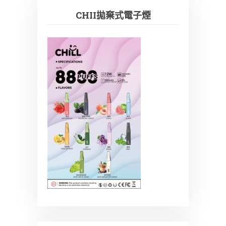
覽
CHII拋棄式電子煙