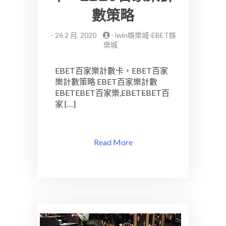
數策略
-
26 2 月, 2020
-
iwin娛樂城-EBET娛
樂城
EBET百家樂計數卡，EBET百家
樂計數策略 EBET百家樂計數
EBETEBET百家樂,EBETEBET百
家 […]
Read More