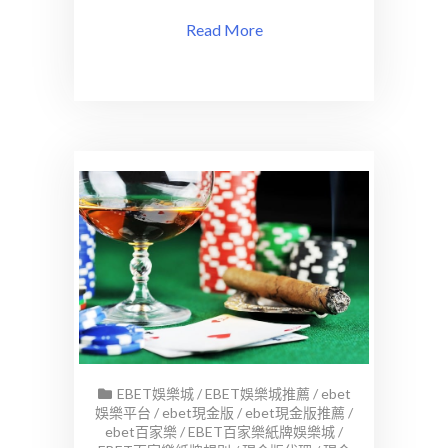
Read More
EBET娛樂城
/
EBET娛樂城推薦
/
ebet
娛樂平台
/
ebet現金版
/
ebet現金版推薦
/
ebet百家樂
/
EBET百家樂紙牌娛樂城
/