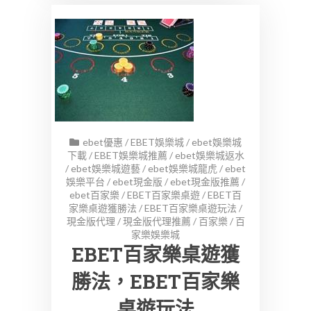
ebet優惠
/
EBET娛樂城
/
ebet娛樂城
下載
/
EBET娛樂城推薦
/
ebet娛樂城返水
/
ebet娛樂城遊藝
/
ebet娛樂城龍虎
/
ebet
娛樂平台
/
ebet現金版
/
ebet現金版推薦
/
ebet百家樂
/
EBET百家樂桌遊
/
EBET百
家樂桌遊獲勝法
/
EBET百家樂桌遊玩法
/
現金版代理
/
現金版代理推薦
/
百家樂
/
百
家樂娛樂城
EBET百家樂桌遊獲
勝法，EBET百家樂
桌遊玩法