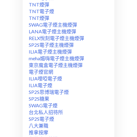
TNT煙彈
TNT電子煙
TNT煙彈
SWAG電子煙主機煙彈
LANA電子煙主機煙彈
RELX悅刻電子煙主機煙彈
SP2S電子煙主機煙彈
ILIA電子煙主機煙彈
meha媚嗨電子煙主機煙彈
東京魔盒電子煙主機煙彈
電子煙官網
ILIA哩啞電子煙
ILIA電子煙
SP2S思博瑞電子煙
SP2S糖果
SWAG電子煙
台北私人招待所
SP2S電子煙
八大兼職
推拿按摩