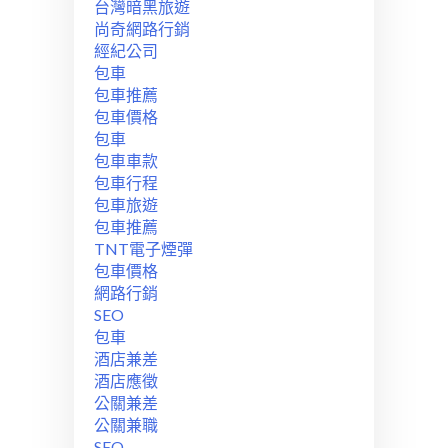
台灣暗黑旅遊
尚奇網路行銷
經紀公司
包車
包車推薦
包車價格
包車
包車車款
包車行程
包車旅遊
包車推薦
TNT電子煙彈
包車價格
網路行銷
SEO
包車
酒店兼差
酒店應徵
公關兼差
公關兼職
SEO