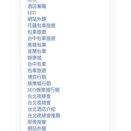
酒店兼職
SEO
網站外鏈
花蓮包車旅遊
包車旅遊
台中包車旅遊
高雄包車
宜蘭包車
娛樂城
台中包車
包車旅遊
博弈行銷
娛樂城行銷
SEO娛樂城行銷
台北夜總會
台北夜總會
台北酒店介紹
台北夜總會推薦
邪骨按摩
網站外鏈