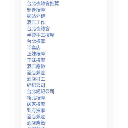
台北夜總會推薦
邪骨按摩
網站外鏈
酒店工作
台北夜總會
半套手工按摩
台北按摩
半套店
正妹按摩
正妹按摩
酒店應徵
酒店兼差
酒店打工
經紀公司
台北經紀公司
新北按摩
居家按摩
到府按摩
酒店兼差
酒店應徵