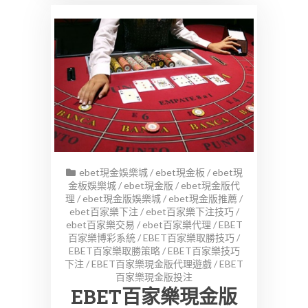
ebet現金娛樂城
/
ebet現金板
/
ebet現
金板娛樂城
/
ebet現金版
/
ebet現金版代
理
/
ebet現金版娛樂城
/
ebet現金版推薦
/
ebet百家樂下注
/
ebet百家樂下注技巧
/
ebet百家樂交易
/
ebet百家樂代理
/
EBET
百家樂博彩系統
/
EBET百家樂取勝技巧
/
EBET百家樂取勝策略
/
EBET百家樂技巧
下注
/
EBET百家樂現金版代理遊戲
/
EBET
百家樂現金版投注
EBET百家樂現金版