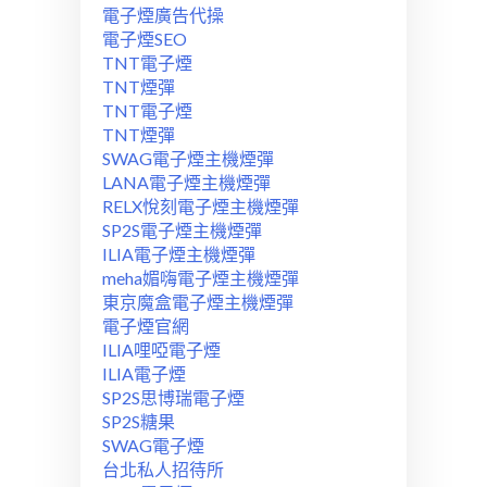
電子煙廣告代操
電子煙SEO
TNT電子煙
TNT煙彈
TNT電子煙
TNT煙彈
SWAG電子煙主機煙彈
LANA電子煙主機煙彈
RELX悅刻電子煙主機煙彈
SP2S電子煙主機煙彈
ILIA電子煙主機煙彈
meha媚嗨電子煙主機煙彈
東京魔盒電子煙主機煙彈
電子煙官網
ILIA哩啞電子煙
ILIA電子煙
SP2S思博瑞電子煙
SP2S糖果
SWAG電子煙
台北私人招待所