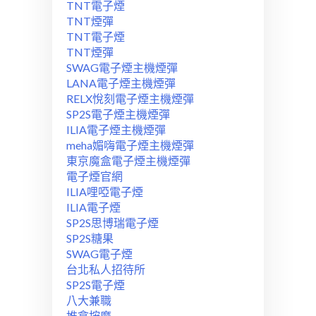
TNT電子煙
TNT煙彈
TNT電子煙
TNT煙彈
SWAG電子煙主機煙彈
LANA電子煙主機煙彈
RELX悅刻電子煙主機煙彈
SP2S電子煙主機煙彈
ILIA電子煙主機煙彈
meha媚嗨電子煙主機煙彈
東京魔盒電子煙主機煙彈
電子煙官網
ILIA哩啞電子煙
ILIA電子煙
SP2S思博瑞電子煙
SP2S糖果
SWAG電子煙
台北私人招待所
SP2S電子煙
八大兼職
推拿按摩