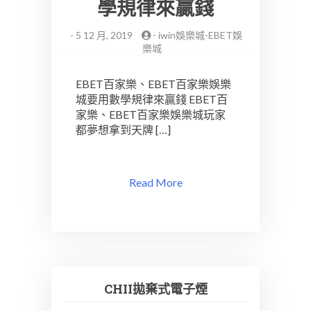
學規律來贏錢
-
5 12 月, 2019
-
iwin娛樂城-EBET娛
樂城
EBET百家樂、EBET百家樂娛樂
城要用數學規律來贏錢 EBET百
家樂、EBET百家樂娛樂城玩家
都夢想拿到天牌 […]
Read More
CHII拋棄式電子煙