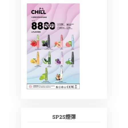
SP2S煙彈