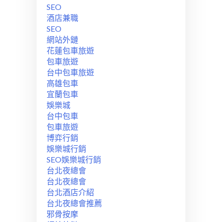
SEO
酒店兼職
SEO
網站外鏈
花蓮包車旅遊
包車旅遊
台中包車旅遊
高雄包車
宜蘭包車
娛樂城
台中包車
包車旅遊
博弈行銷
娛樂城行銷
SEO娛樂城行銷
台北夜總會
台北夜總會
台北酒店介紹
台北夜總會推薦
邪骨按摩