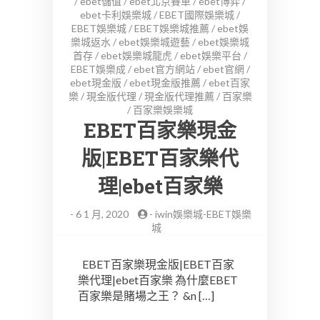
/
ebet儲值
/
ebet北京賽車
/
ebet博弈
/
ebet卡利娛樂城
/
EBET國際娛樂城
/
EBET娛樂城
/
EBET娛樂城推薦
/
ebet娛
樂城返水
/
ebet娛樂城遊藝
/
ebet娛樂城
首存
/
ebet娛樂城龍虎
/
ebet娛樂平台
/
EBET娛樂成
/
ebet官方網站
/
ebet官網
/
ebet現金版
/
ebet現金版推薦
/
ebet百家
樂
/
現金版代理
/
現金版代理推薦
/
百家樂
/
百家樂娛樂城
EBET百家樂現金
版|EBET百家樂代
理|ebet百家樂
-
6 1 月, 2020
-
iwin娛樂城-EBET娛樂
城
EBET百家樂現金版|EBET百家
樂代理|ebet百家樂 為什麼EBET
百家樂是賭場之王？ &n […]