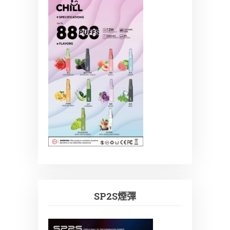
SP2S煙彈