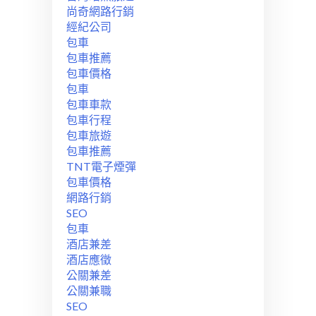
尚奇網路行銷
經紀公司
包車
包車推薦
包車價格
包車
包車車款
包車行程
包車旅遊
包車推薦
TNT電子煙彈
包車價格
網路行銷
SEO
包車
酒店兼差
酒店應徵
公關兼差
公關兼職
SEO