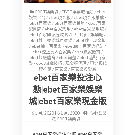
EBET娛樂城
/
EBET娛樂城推薦
/
ebet
娛樂平台
/
ebet現金版
/
ebet現金版推薦
/
ebet百家樂
/
ebet百家樂策略
/
ebet百家
樂算牌
/
ebet百家樂系
/
ebet百家樂系統
/
ebet百家樂系統攻略
/
EBET線上娛樂城
/
ebet線上娛樂城百家樂
/
ebet線上現金板
/
ebet線上百家樂
/
ebet線上百家樂網站
/
ebet線上真人百家樂
/
ebet贏家體育
/
ebet超級體育
/
ebet輪盤
/
ebet速戰百家
樂
/
ebet遊戲技巧
/
現金版代理
/
現金版代
理推薦
/
百家樂
/
百家樂娛樂城
ebet百家樂投注心
態|ebet百家樂娛樂
城|ebet百家樂現金版
-
6 1 月, 2020 | 6 1 月, 2020
-
iwin娛樂
城-EBET娛樂城
ebet百家樂投注心態|ebet百家樂