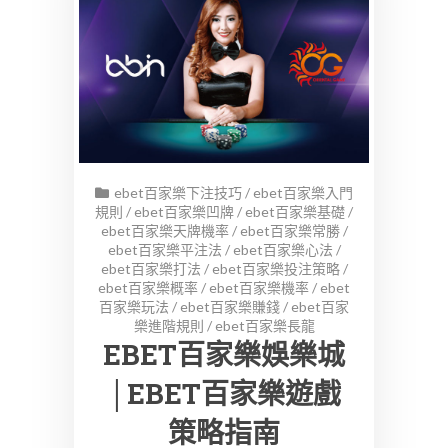
ebet百家樂下注技巧
/
ebet百家樂入門
規則
/
ebet百家樂凹牌
/
ebet百家樂基礎
/
ebet百家樂天牌機率
/
ebet百家樂常勝
/
ebet百家樂平注法
/
ebet百家樂心法
/
ebet百家樂打法
/
ebet百家樂投注策略
/
ebet百家樂概率
/
ebet百家樂機率
/
ebet
百家樂玩法
/
ebet百家樂賺錢
/
ebet百家
樂進階規則
/
ebet百家樂長龍
EBET百家樂娛樂城
│EBET百家樂遊戲
策略指南