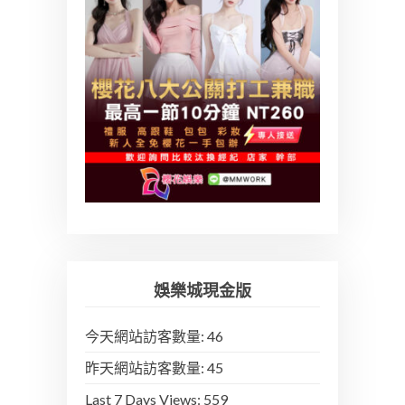
娛樂城現金版
今天網站訪客數量:
46
昨天網站訪客數量:
45
Last 7 Days Views:
559