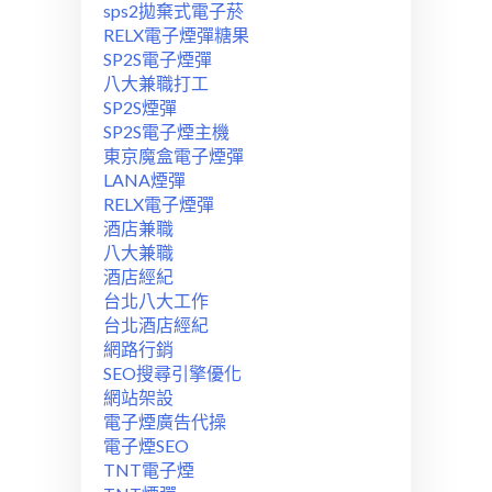
sps2拋棄式電子菸
RELX電子煙彈糖果
SP2S電子煙彈
八大兼職打工
SP2S煙彈
SP2S電子煙主機
東京魔盒電子煙彈
LANA煙彈
RELX電子煙彈
酒店兼職
八大兼職
酒店經紀
台北八大工作
台北酒店經紀
網路行銷
SEO搜尋引擎優化
網站架設
電子煙廣告代操
電子煙SEO
TNT電子煙