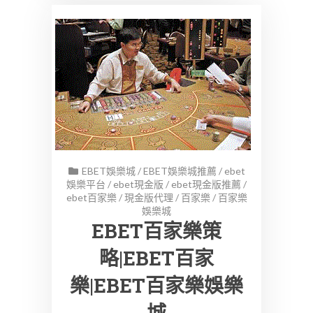
EBET娛樂城
/
EBET娛樂城推薦
/
ebet
娛樂平台
/
ebet現金版
/
ebet現金版推薦
/
ebet百家樂
/
現金版代理
/
百家樂
/
百家樂
娛樂城
EBET百家樂策
略|EBET百家
樂|EBET百家樂娛樂
城