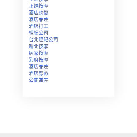
正妹按摩
酒店應徵
酒店兼差
酒店打工
經紀公司
台北經紀公司
新北按摩
居家按摩
到府按摩
酒店兼差
酒店應徵
公關兼差