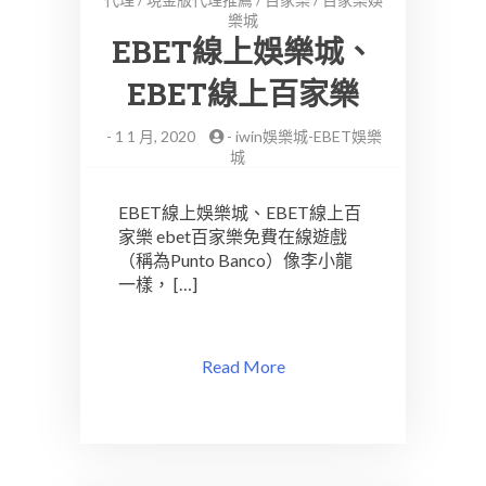
樂城
EBET線上娛樂城、
EBET線上百家樂
-
1 1 月, 2020
-
iwin娛樂城-EBET娛樂
城
EBET線上娛樂城、EBET線上百
家樂 ebet百家樂免費在線遊戲
（稱為Punto Banco）像李小龍
一樣， […]
Read More