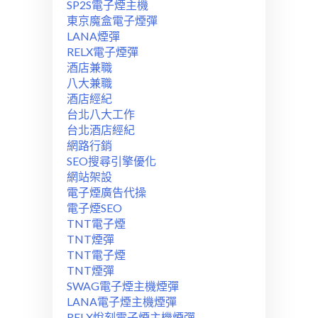
SP2S電子煙主機
東京魔盒電子煙彈
LANA煙彈
RELX電子煙彈
酒店兼職
八大兼職
酒店經紀
台北八大工作
台北酒店經紀
網路行銷
SEO搜尋引擎優化
網站架設
電子煙廣告代操
電子煙SEO
TNT電子煙
TNT煙彈
TNT電子煙
TNT煙彈
SWAG電子煙主機煙彈
LANA電子煙主機煙彈
RELX悅刻電子煙主機煙彈