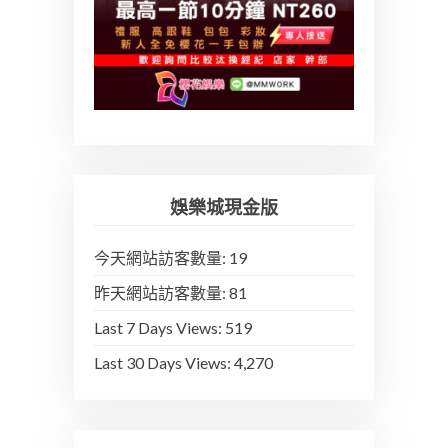
娛樂城現金版
今天網站訪客數量:
19
昨天網站訪客數量:
81
Last 7 Days Views:
519
Last 30 Days Views:
4,270