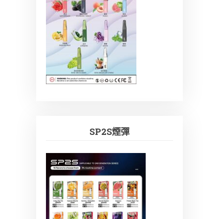
SP2S煙彈