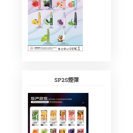
SP2S煙彈