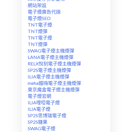
網站架設
電子煙廣告代操
電子煙SEO
TNT電子煙
TNT煙彈
TNT電子煙
TNT煙彈
SWAG電子煙主機煙彈
LANA電子煙主機煙彈
RELX悅刻電子煙主機煙彈
SP2S電子煙主機煙彈
ILIA電子煙主機煙彈
meha媚嗨電子煙主機煙彈
東京魔盒電子煙主機煙彈
電子煙官網
ILIA哩啞電子煙
ILIA電子煙
SP2S思博瑞電子煙
SP2S糖果
SWAG電子煙