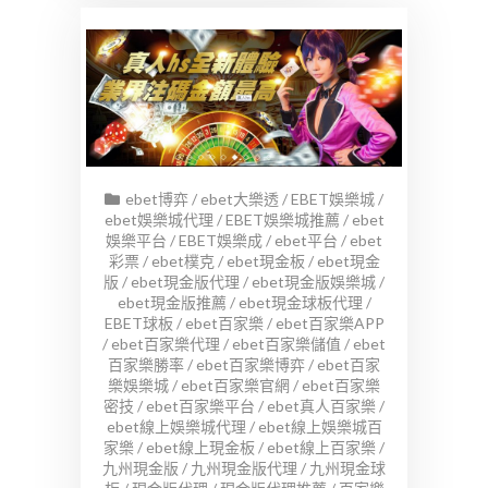
ebet博弈
/
ebet大樂透
/
EBET娛樂城
/
ebet娛樂城代理
/
EBET娛樂城推薦
/
ebet
娛樂平台
/
EBET娛樂成
/
ebet平台
/
ebet
彩票
/
ebet樸克
/
ebet現金板
/
ebet現金
版
/
ebet現金版代理
/
ebet現金版娛樂城
/
ebet現金版推薦
/
ebet現金球板代理
/
EBET球板
/
ebet百家樂
/
ebet百家樂APP
/
ebet百家樂代理
/
ebet百家樂儲值
/
ebet
百家樂勝率
/
ebet百家樂博弈
/
ebet百家
樂娛樂城
/
ebet百家樂官網
/
ebet百家樂
密技
/
ebet百家樂平台
/
ebet真人百家樂
/
ebet線上娛樂城代理
/
ebet線上娛樂城百
家樂
/
ebet線上現金板
/
ebet線上百家樂
/
九州現金版
/
九州現金版代理
/
九州現金球