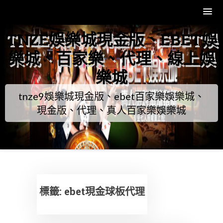
Skip
TNZE娛樂城現金版、EBET娛
to
content
樂城、百家樂、代理、線上娛
樂城
tnze9娛樂城現金版、ebet百家樂娛樂城、
現金版、代理、真人百家樂娛樂城
標籤:
ebet現金球板代理