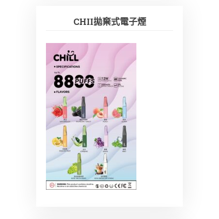
CHII拋棄式電子煙