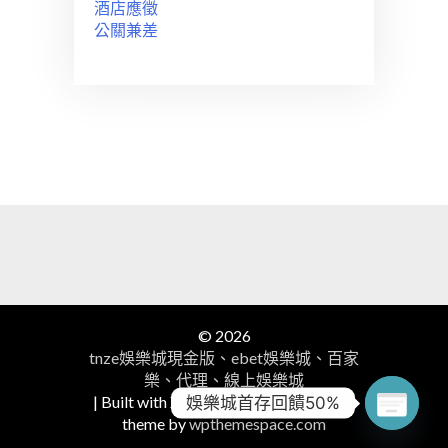
酒店應徵
公關兼差
© 2026
tnze娛樂城現金版、ebet娛樂城、百家
樂、代理、線上娛樂城
|
Built with Xblog Plus free WordPress
娛樂城首存回饋50%
theme by
wpthemespace.com