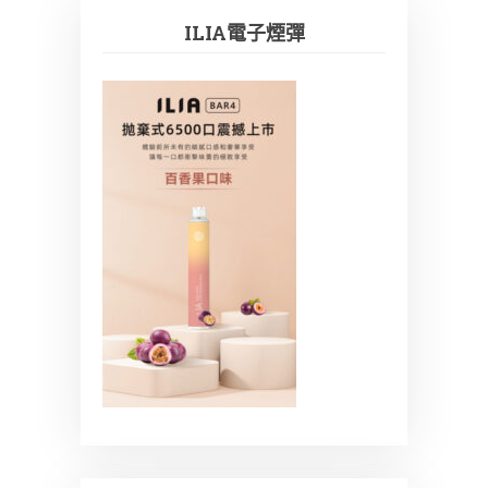
ILIA電子煙彈