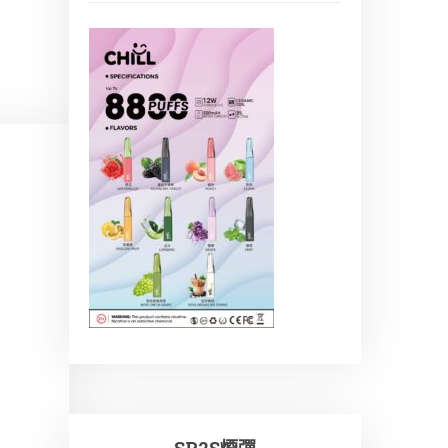
SP2S煙彈