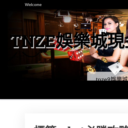
Skip
Welcome
to
content
TNZE娛樂城
tnze9娛