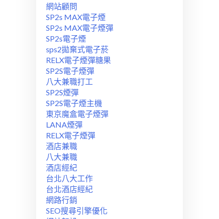
網站顧問
SP2s MAX電子煙
SP2s MAX電子煙彈
SP2s電子煙
sps2拋棄式電子菸
RELX電子煙彈糖果
SP2S電子煙彈
八大兼職打工
SP2S煙彈
SP2S電子煙主機
東京魔盒電子煙彈
LANA煙彈
RELX電子煙彈
酒店兼職
八大兼職
酒店經紀
台北八大工作
台北酒店經紀
網路行銷
SEO搜尋引擎優化