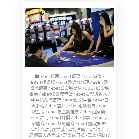
ebet代理
/
ebet優惠
/
ebet儲值
/
EBET娛樂城
/
ebet娛樂城代理
/
EBET娛
樂城優惠
/
ebet娛樂城儲值
/
EBET娛樂城
推薦
/
ebet娛樂城申請
/
ebet娛樂城返水
/
ebet娛樂城首存
/
ebet娛樂平台
/
ebet官
方網站
/
ebet官網
/
ebet希爾體育
/
ebet
現金版
/
ebet現金版推薦
/
ebet百家樂
/
ebet註冊
/
ebet評價
/
ebet資訊
/
ebet贏
家體育
/
ebet超級體育
/
ebet體育投注
/
易博
/
易博娛樂城
/
易博官網
/
易博平台
/
易博真人娛樂城
/
現金信用版
/
現金板總代