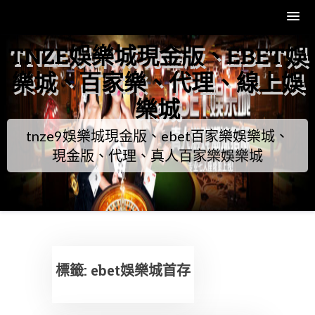
Skip
TNZE娛樂城現金版、EBET娛
to
content
樂城、百家樂、代理、線上娛
樂城
tnze9娛樂城現金版、ebet百家樂娛樂城、
現金版、代理、真人百家樂娛樂城
標籤:
ebet娛樂城首存