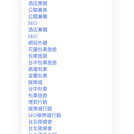
酒店應徵
公關兼差
公關兼職
SEO
酒店兼職
SEO
網站外鏈
花蓮包車旅遊
包車旅遊
台中包車旅遊
高雄包車
宜蘭包車
娛樂城
台中包車
包車旅遊
博弈行銷
娛樂城行銷
SEO娛樂城行銷
台北夜總會
台北夜總會