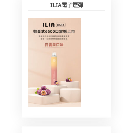
ILIA電子煙彈