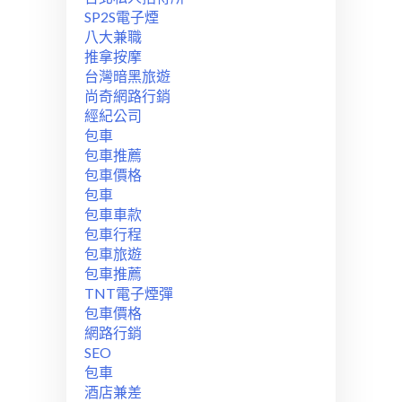
SP2S電子煙
八大兼職
推拿按摩
台灣暗黑旅遊
尚奇網路行銷
經紀公司
包車
包車推薦
包車價格
包車
包車車款
包車行程
包車旅遊
包車推薦
TNT電子煙彈
包車價格
網路行銷
SEO
包車
酒店兼差