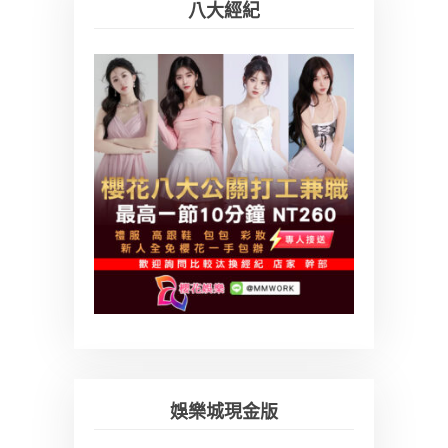
八大經紀
娛樂城現金版