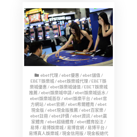
ebet代理
/
ebet優惠
/
ebet儲值
/
EBET娛樂城
/
ebet娛樂城代理
/
EBET娛
樂城優惠
/
ebet娛樂城儲值
/
EBET娛樂城
推薦
/
ebet娛樂城申請
/
ebet娛樂城返水
/
ebet娛樂城首存
/
ebet娛樂平台
/
ebet官
方網站
/
ebet官網
/
ebet希爾體育
/
ebet
現金版
/
ebet現金版推薦
/
ebet百家樂
/
ebet註冊
/
ebet評價
/
ebet資訊
/
ebet贏
家體育
/
ebet超級體育
/
ebet體育投注
/
易博
/
易博娛樂城
/
易博官網
/
易博平台
/
易博真人娛樂城
/
現金信用版
/
現金板總代