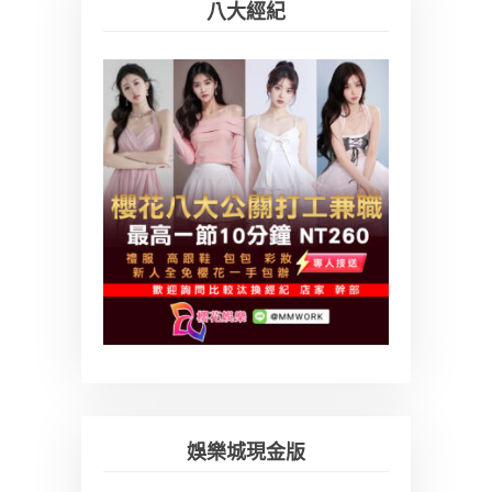
八大經紀
娛樂城現金版