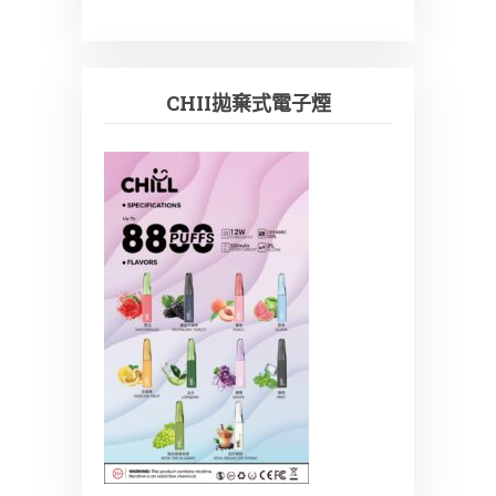
章
導
覽
CHII拋棄式電子煙