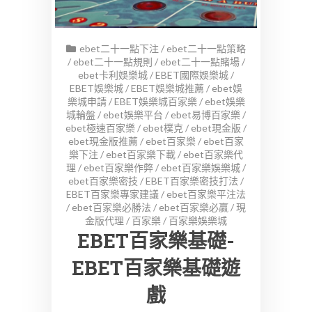
ebet二十一點下注
/
ebet二十一點策略
/
ebet二十一點規則
/
ebet二十一點賭場
/
ebet卡利娛樂城
/
EBET國際娛樂城
/
EBET娛樂城
/
EBET娛樂城推薦
/
ebet娛
樂城申請
/
EBET娛樂城百家樂
/
ebet娛樂
城輪盤
/
ebet娛樂平台
/
ebet易博百家樂
/
ebet極速百家樂
/
ebet樸克
/
ebet現金版
/
ebet現金版推薦
/
ebet百家樂
/
ebet百家
樂下注
/
ebet百家樂下載
/
ebet百家樂代
理
/
ebet百家樂作弊
/
ebet百家樂娛樂城
/
ebet百家樂密技
/
EBET百家樂密技打法
/
EBET百家樂專家建議
/
ebet百家樂平注法
/
ebet百家樂必勝法
/
ebet百家樂必贏
/
現
金版代理
/
百家樂
/
百家樂娛樂城
EBET百家樂基礎-
EBET百家樂基礎遊
戲