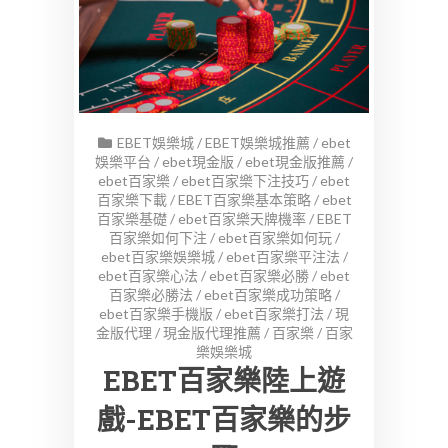
EBET娛樂城
/
EBET娛樂城推薦
/
ebet
娛樂平台
/
ebet現金版
/
ebet現金版推薦
/
ebet百家樂
/
ebet百家樂下注技巧
/
ebet
百家樂下載
/
EBET百家樂基本策略
/
ebet
百家樂基礎
/
ebet百家樂天牌機率
/
EBET
百家樂如何下注
/
ebet百家樂如何玩
/
ebet百家樂娛樂城
/
ebet百家樂平注法
/
ebet百家樂心法
/
ebet百家樂必勝
/
ebet
百家樂必勝法
/
ebet百家樂成功策略
/
ebet百家樂手機版
/
ebet百家樂打法
/
現
金版代理
/
現金版代理推薦
/
百家樂
/
百家
樂娛樂城
EBET百家樂陸上遊
戲-EBET百家樂的步