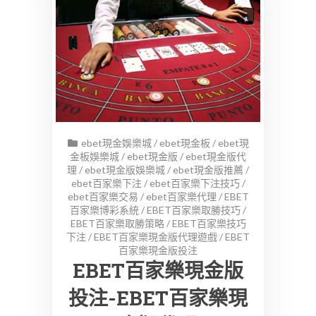
ebet現金娛樂城
/
ebet現金板
/
ebet現
金板娛樂城
/
ebet現金版
/
ebet現金版代
理
/
ebet現金版娛樂城
/
ebet現金版推薦
/
ebet百家樂下注
/
ebet百家樂下注技巧
/
ebet百家樂交易
/
ebet百家樂代理
/
EBET
百家樂博彩系統
/
EBET百家樂取勝技巧
/
EBET百家樂取勝策略
/
EBET百家樂技巧
下注
/
EBET百家樂現金版代理遊戲
/
EBET
百家樂現金版投注
EBET百家樂現金版
投注-EBET百家樂現