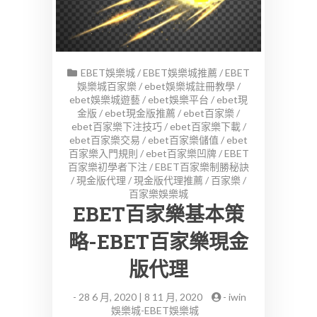
EBET娛樂城
/
EBET娛樂城推薦
/
EBET
娛樂城百家樂
/
ebet娛樂城註冊教學
/
ebet娛樂城遊藝
/
ebet娛樂平台
/
ebet現
金版
/
ebet現金版推薦
/
ebet百家樂
/
ebet百家樂下注技巧
/
ebet百家樂下載
/
ebet百家樂交易
/
ebet百家樂儲值
/
ebet
百家樂入門規則
/
ebet百家樂凹牌
/
EBET
百家樂初學者下注
/
EBET百家樂制勝秘訣
/
現金版代理
/
現金版代理推薦
/
百家樂
/
百家樂娛樂城
EBET百家樂基本策
略-EBET百家樂現金
版代理
-
28 6 月, 2020 | 8 11 月, 2020
-
iwin
娛樂城-EBET娛樂城