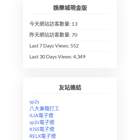
娛樂城現金版
今天網站訪客數量:
13
昨天網站訪客數量:
70
Last 7 Days Views:
552
Last 30 Days Views:
4,349
友站連結
sp2s
八大兼職打工
ILIA電子煙
sp2s電子煙
KISS電子煙
RELX電子煙