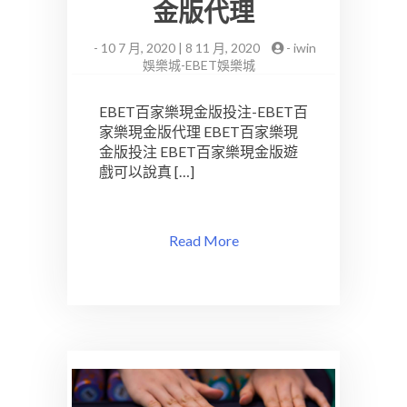
金版代理
-
10 7 月, 2020 | 8 11 月, 2020
-
iwin
娛樂城-EBET娛樂城
EBET百家樂現金版投注-EBET百
家樂現金版代理 EBET百家樂現
金版投注 EBET百家樂現金版遊
戲可以說真 […]
Read More