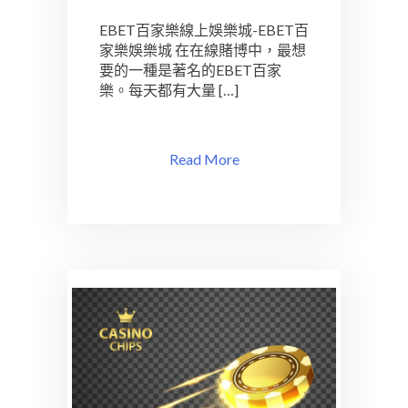
EBET百家樂線上娛樂城-EBET百
家樂娛樂城 在在線賭博中，最想
要的一種是著名的EBET百家
樂。每天都有大量 […]
Read More