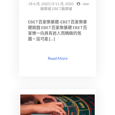
-
28 6 月, 2020 | 8 11 月, 2020
-
iwin
娛樂城-EBET娛樂城
EBET百家樂基礎-EBET百家樂基
礎遊戲 EBET百家樂基礎 EBET百
家樂一向具有迷人而精緻的氛
圍。這可能 […]
Read More