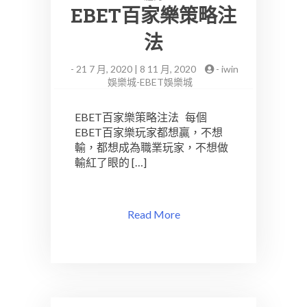
EBET百家樂策略注
法
-
21 7 月, 2020 | 8 11 月, 2020
-
iwin
娛樂城-EBET娛樂城
EBET百家樂策略注法 每個
EBET百家樂玩家都想贏，不想
輸，都想成為職業玩家，不想做
輸紅了眼的 […]
Read More