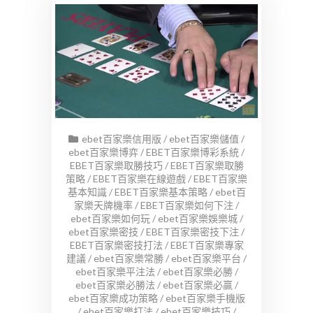
ebet百家樂信用版
/
ebet百家樂儲值
/
ebet百家樂博弈
/
EBET百家樂博彩系統
/
EBET百家樂取勝技巧
/
EBET百家樂取勝
策略
/
EBET百家樂在線遊戲
/
EBET百家樂
基本知識
/
EBET百家樂基本策略
/
ebet百
家樂天牌機率
/
EBET百家樂如何下注
/
ebet百家樂如何玩
/
ebet百家樂娛樂城
/
ebet百家樂密技
/
EBET百家樂密技下注
/
EBET百家樂密技打法
/
EBET百家樂專家
建議
/
ebet百家樂常勝
/
ebet百家樂平台
/
ebet百家樂平注法
/
ebet百家樂必勝
/
ebet百家樂必勝法
/
ebet百家樂必贏
/
ebet百家樂成功策略
/
ebet百家樂手機版
/
ebet百家樂打法
/
ebet百家樂技巧
/