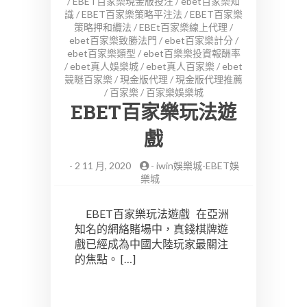
/
EBET百家樂現金版投注
/
ebet百家樂知
識
/
EBET百家樂策略平注法
/
EBET百家樂
策略押和纜法
/
EBEt百家樂線上代理
/
ebet百家樂致勝法門
/
ebet百家樂計分
/
ebet百家樂類型
/
ebet百樂樂投資報酬率
/
ebet真人娛樂城
/
ebet真人百家樂
/
ebet
競瞇百家樂
/
現金版代理
/
現金版代理推薦
/
百家樂
/
百家樂娛樂城
EBET百家樂玩法遊
戲
-
2 11 月, 2020
-
iwin娛樂城-EBET娛
樂城
EBET百家樂玩法遊戲 在亞洲
知名的網絡賭場中，真錢棋牌遊
戲已經成為中國大陸玩家最關注
的焦點。 […]