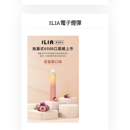
ILIA電子煙彈