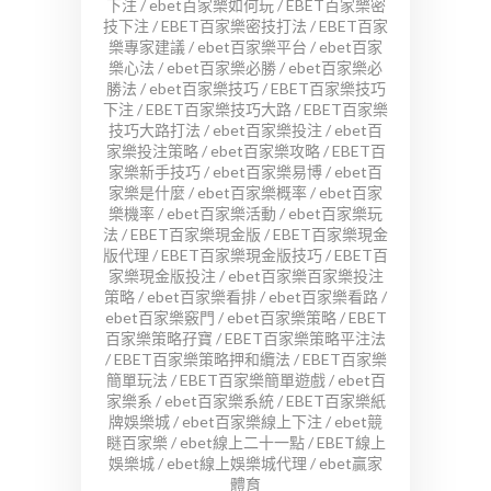
下注
/
ebet百家樂如何玩
/
EBET百家樂密
技下注
/
EBET百家樂密技打法
/
EBET百家
樂專家建議
/
ebet百家樂平台
/
ebet百家
樂心法
/
ebet百家樂必勝
/
ebet百家樂必
勝法
/
ebet百家樂技巧
/
EBET百家樂技巧
下注
/
EBET百家樂技巧大路
/
EBET百家樂
技巧大路打法
/
ebet百家樂投注
/
ebet百
家樂投注策略
/
ebet百家樂攻略
/
EBET百
家樂新手技巧
/
ebet百家樂易博
/
ebet百
家樂是什麼
/
ebet百家樂概率
/
ebet百家
樂機率
/
ebet百家樂活動
/
ebet百家樂玩
法
/
EBET百家樂現金版
/
EBET百家樂現金
版代理
/
EBET百家樂現金版技巧
/
EBET百
家樂現金版投注
/
ebet百家樂百家樂投注
策略
/
ebet百家樂看排
/
ebet百家樂看路
/
ebet百家樂竅門
/
ebet百家樂策略
/
EBET
百家樂策略孖寶
/
EBET百家樂策略平注法
/
EBET百家樂策略押和纜法
/
EBET百家樂
簡單玩法
/
EBET百家樂簡單遊戲
/
ebet百
家樂系
/
ebet百家樂系統
/
EBET百家樂紙
牌娛樂城
/
ebet百家樂線上下注
/
ebet競
瞇百家樂
/
ebet線上二十一點
/
EBET線上
娛樂城
/
ebet線上娛樂城代理
/
ebet贏家
體育