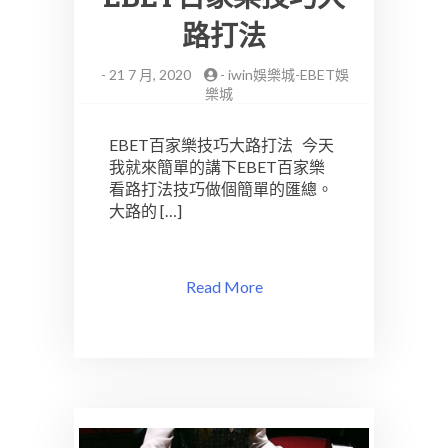
路打法
-
21 7 月, 2020
-
iwin娛樂城-EBET娛
樂城
EBET百家樂技巧大路打法 今天
我就來簡單的講下EBET百家樂
看路打法技巧做個簡單的匯總。
大路的 […]
Read More