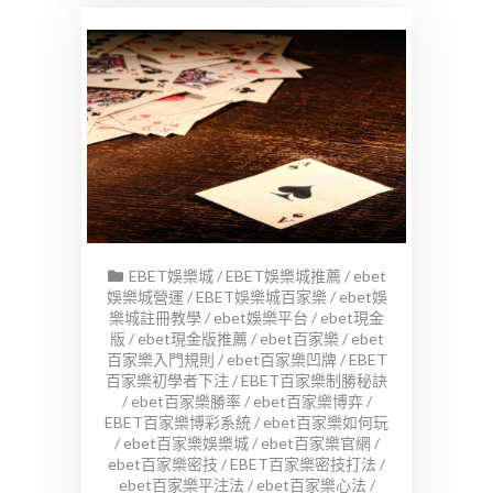
EBET娛樂城
/
EBET娛樂城推薦
/
ebet
娛樂城營運
/
EBET娛樂城百家樂
/
ebet娛
樂城註冊教學
/
ebet娛樂平台
/
ebet現金
版
/
ebet現金版推薦
/
ebet百家樂
/
ebet
百家樂入門規則
/
ebet百家樂凹牌
/
EBET
百家樂初學者下注
/
EBET百家樂制勝秘訣
/
ebet百家樂勝率
/
ebet百家樂博弈
/
EBET百家樂博彩系統
/
ebet百家樂如何玩
/
ebet百家樂娛樂城
/
ebet百家樂官網
/
ebet百家樂密技
/
EBET百家樂密技打法
/
ebet百家樂平注法
/
ebet百家樂心法
/