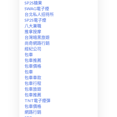
SP2S糖果
SWAG電子煙
台北私人招待所
SP2S電子煙
八大兼職
推拿按摩
台灣暗黑旅遊
尚奇網路行銷
經紀公司
包車
包車推薦
包車價格
包車
包車車款
包車行程
包車旅遊
包車推薦
TNT電子煙彈
包車價格
網路行銷