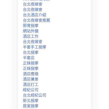
台北夜總會
台北夜總會
台北酒店介紹
台北夜總會推薦
邪骨按摩
網站外鏈
酒店工作
台北夜總會
半套手工按摩
台北按摩
半套店
正妹按摩
正妹按摩
酒店應徵
酒店兼差
酒店打工
經紀公司
台北經紀公司
新北按摩
居家按摩