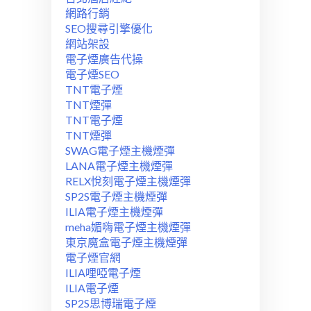
網路行銷
SEO搜尋引擎優化
網站架設
電子煙廣告代操
電子煙SEO
TNT電子煙
TNT煙彈
TNT電子煙
TNT煙彈
SWAG電子煙主機煙彈
LANA電子煙主機煙彈
RELX悅刻電子煙主機煙彈
SP2S電子煙主機煙彈
ILIA電子煙主機煙彈
meha媚嗨電子煙主機煙彈
東京魔盒電子煙主機煙彈
電子煙官網
ILIA哩啞電子煙
ILIA電子煙
SP2S思博瑞電子煙