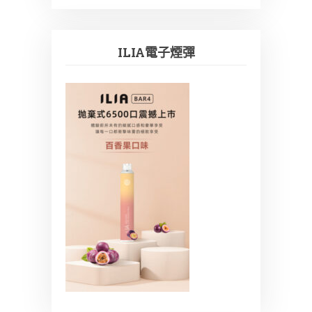
ILIA電子煙彈