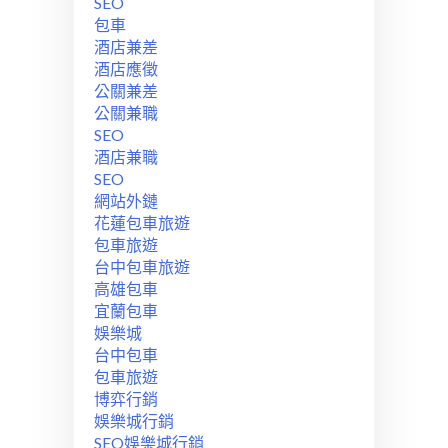
SEO
包車
酒店兼差
酒店應徵
公關兼差
公關兼職
SEO
酒店兼職
SEO
網站外鏈
花蓮包車旅遊
包車旅遊
台中包車旅遊
高雄包車
宜蘭包車
娛樂城
台中包車
包車旅遊
博弈行銷
娛樂城行銷
SEO娛樂城行銷