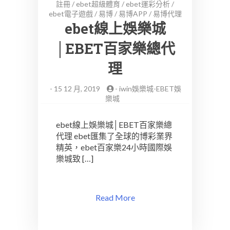
註冊
/
ebet超級體育
/
ebet運彩分析
/
ebet電子遊戲
/
易博
/
易博APP
/
易博代理
ebet線上娛樂城
│EBET百家樂總代
理
-
15 12 月, 2019
-
iwin娛樂城-EBET娛
樂城
ebet線上娛樂城│EBET百家樂總
代理 ebet匯集了全球的博彩業界
精英，ebet百家樂24小時國際娛
樂城致 […]
Read More