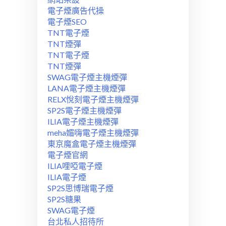
電子煙廣告代操
電子煙SEO
TNT電子煙
TNT煙彈
TNT電子煙
TNT煙彈
SWAG電子煙主機煙彈
LANA電子煙主機煙彈
RELX悅刻電子煙主機煙彈
SP2S電子煙主機煙彈
ILIA電子煙主機煙彈
meha媚嗨電子煙主機煙彈
東京魔盒電子煙主機煙彈
電子煙官網
ILIA哩啞電子煙
ILIA電子煙
SP2S思博瑞電子煙
SP2S糖果
SWAG電子煙
台北私人招待所