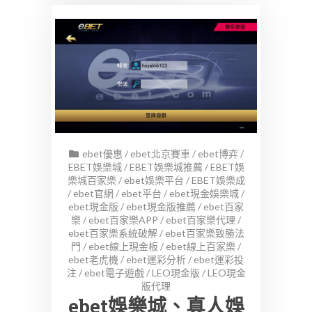
ebet優惠
/
ebet北京賽車
/
ebet博弈
/
EBET娛樂城
/
EBET娛樂城推薦
/
EBET娛
樂城百家樂
/
ebet娛樂平台
/
EBET娛樂成
/
ebet官網
/
ebet平台
/
ebet現金娛樂城
/
ebet現金版
/
ebet現金版推薦
/
ebet百家
樂
/
ebet百家樂APP
/
ebet百家樂代理
/
ebet百家樂系統破解
/
ebet百家樂致勝法
門
/
ebet線上現金板
/
ebet線上百家樂
/
ebet老虎機
/
ebet運彩分析
/
ebet運彩投
注
/
ebet電子遊戲
/
LEO現金版
/
LEO現金
版代理
ebet娛樂城、真人娛