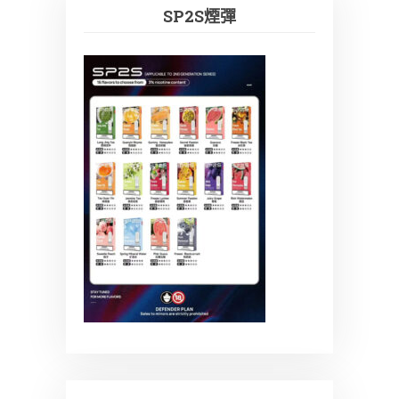
SP2S煙彈