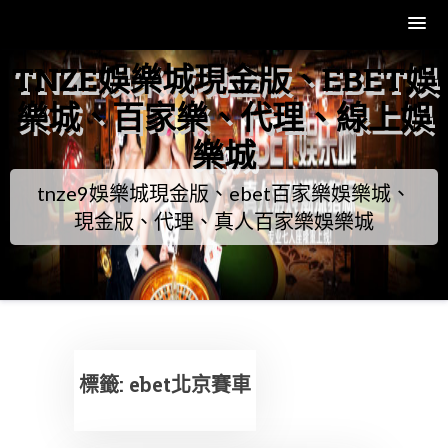
Skip
TNZE娛樂城現金版、EBET娛
to
content
樂城、百家樂、代理、線上娛
樂城
tnze9娛樂城現金版、ebet百家樂娛樂城、
現金版、代理、真人百家樂娛樂城
標籤:
ebet北京賽車