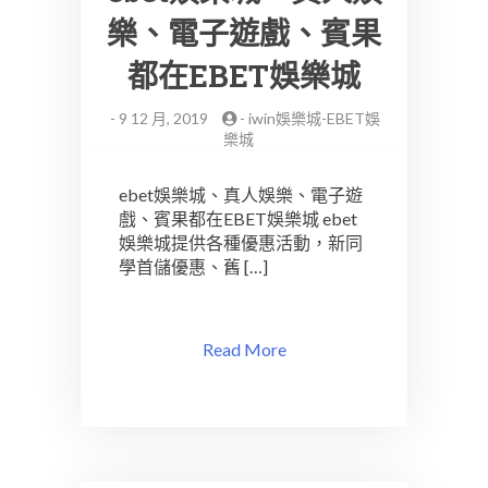
樂、電子遊戲、賓果
都在EBET娛樂城
-
9 12 月, 2019
-
iwin娛樂城-EBET娛
樂城
ebet娛樂城、真人娛樂、電子遊
戲、賓果都在EBET娛樂城 ebet
娛樂城提供各種優惠活動，新同
學首儲優惠、舊 […]
Read More