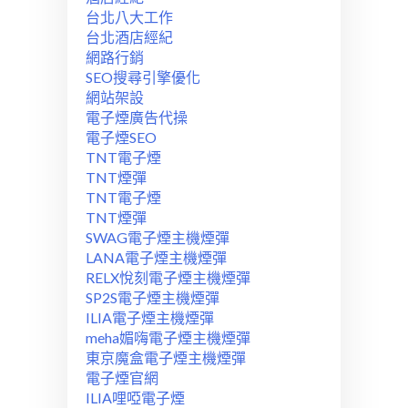
台北八大工作
台北酒店經紀
網路行銷
SEO搜尋引擎優化
網站架設
電子煙廣告代操
電子煙SEO
TNT電子煙
TNT煙彈
TNT電子煙
TNT煙彈
SWAG電子煙主機煙彈
LANA電子煙主機煙彈
RELX悅刻電子煙主機煙彈
SP2S電子煙主機煙彈
ILIA電子煙主機煙彈
meha媚嗨電子煙主機煙彈
東京魔盒電子煙主機煙彈
電子煙官網
ILIA哩啞電子煙