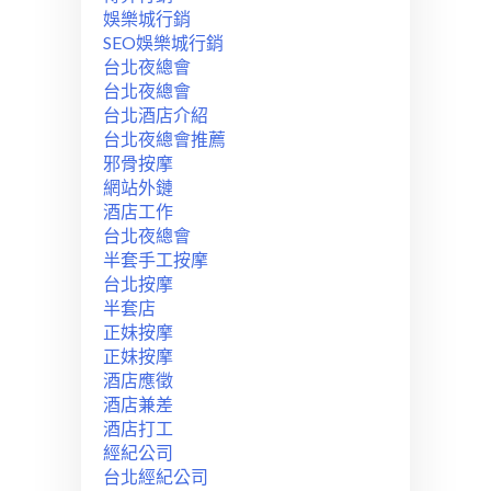
娛樂城行銷
SEO娛樂城行銷
台北夜總會
台北夜總會
台北酒店介紹
台北夜總會推薦
邪骨按摩
網站外鏈
酒店工作
台北夜總會
半套手工按摩
台北按摩
半套店
正妹按摩
正妹按摩
酒店應徵
酒店兼差
酒店打工
經紀公司
台北經紀公司