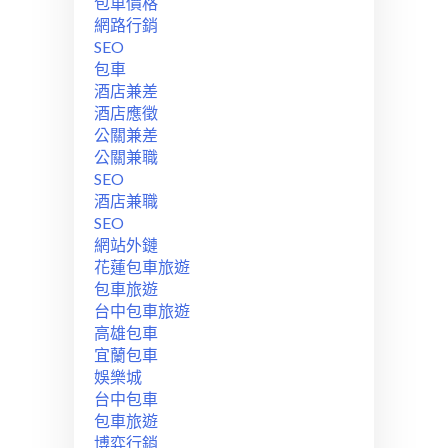
包車價格
網路行銷
SEO
包車
酒店兼差
酒店應徵
公關兼差
公關兼職
SEO
酒店兼職
SEO
網站外鏈
花蓮包車旅遊
包車旅遊
台中包車旅遊
高雄包車
宜蘭包車
娛樂城
台中包車
包車旅遊
博弈行銷