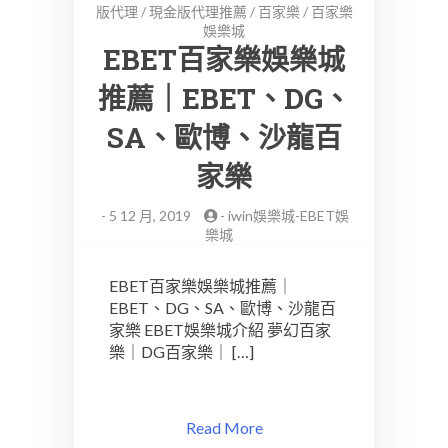
版代理
/
現金版代理推薦
/
百家樂
/
百家樂
娛樂城
EBET百家樂娛樂城
推薦｜EBET、DG、
SA、歐博、沙龍百
家樂
-
5 12 月, 2019
-
iwin娛樂城-EBET娛
樂城
EBET百家樂娛樂城推薦｜
EBET、DG、SA、歐博、沙龍百
家樂 EBET娛樂城介紹 夢幻百家
樂｜DG百家樂｜ […]
Read More