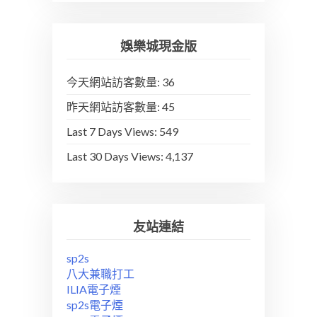
娛樂城現金版
今天網站訪客數量:
36
昨天網站訪客數量:
45
Last 7 Days Views:
549
Last 30 Days Views:
4,137
友站連結
sp2s
八大兼職打工
ILIA電子煙
sp2s電子煙