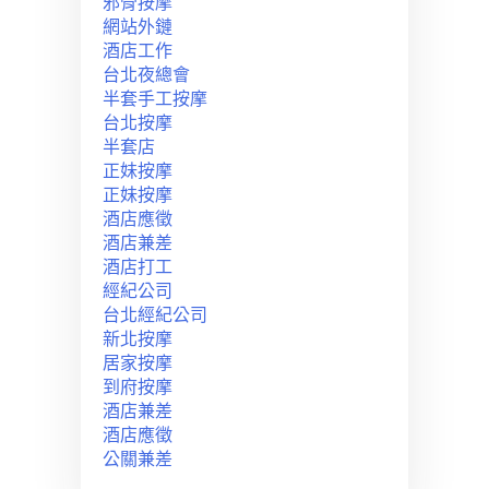
邪骨按摩
網站外鏈
酒店工作
台北夜總會
半套手工按摩
台北按摩
半套店
正妹按摩
正妹按摩
酒店應徵
酒店兼差
酒店打工
經紀公司
台北經紀公司
新北按摩
居家按摩
到府按摩
酒店兼差
酒店應徵
公關兼差