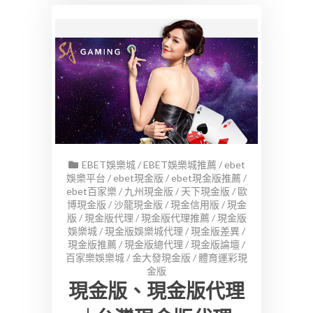
EBET娛樂城
/
EBET娛樂城推薦
/
ebet
娛樂平台
/
ebet現金版
/
ebet現金版推薦
/
ebet百家樂
/
九州現金版
/
天下現金版
/
歐
博現金版
/
沙龍現金版
/
現金信用版
/
現金
版
/
現金版代理
/
現金版代理推薦
/
現金版
娛樂城
/
現金版娛樂城代理
/
現金版差異
/
現金版推薦
/
現金版總代理
/
現金版論壇
/
百家樂娛樂城
/
金大發現金版
/
體育運彩現
金版
現金版、現金版代理