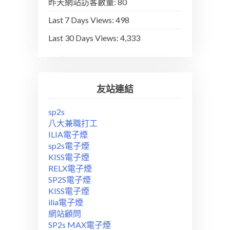
昨天網站訪客數量:
80
Last 7 Days Views:
498
Last 30 Days Views:
4,333
友站連結
sp2s
八大兼職打工
ILIA電子煙
sp2s電子煙
KISS電子煙
RELX電子煙
SP2S電子煙
KISS電子煙
ilia電子煙
網站顧問
SP2s MAX電子煙