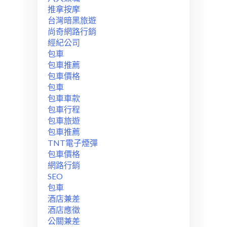
推拿按摩
台灣暗黑旅遊
尚奇網路行銷
經紀公司
包車
包車推薦
包車價格
包車
包車車款
包車行程
包車旅遊
包車推薦
TNT電子煙彈
包車價格
網路行銷
SEO
包車
酒店兼差
酒店應徵
公關兼差