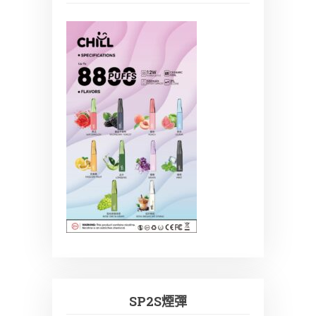
SP2S煙彈