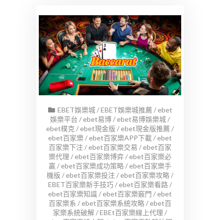
EBET娛樂城
/
EBET娛樂城推薦
/
ebet
娛樂平台
/
ebet易博
/
ebet易博娛樂城
/
ebet樸克
/
ebet現金版
/
ebet現金版推薦
/
ebet百家樂
/
ebet百家樂APP下載
/
ebet
百家樂下注
/
ebet百家樂交易
/
ebet百家
樂代理
/
ebet百家樂博弈
/
ebet百家樂必
贏
/
ebet百家樂成功策略
/
ebet百家樂手
機版
/
ebet百家樂投注
/
ebet百家樂攻略
/
EBET百家樂新手技巧
/
ebet百家樂看路
/
ebet百家樂知識
/
ebet百家樂竅門
/
ebet
百家樂系
/
ebet百家樂系統攻略
/
ebet百
家樂系統破解
/
EBEt百家樂線上代理
/