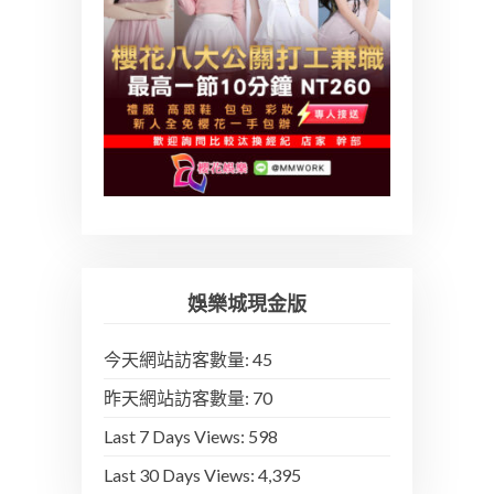
娛樂城現金版
今天網站訪客數量:
45
昨天網站訪客數量:
70
Last 7 Days Views:
598
Last 30 Days Views:
4,395