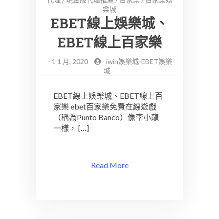
樂城
EBET線上娛樂城、
EBET線上百家樂
-
1 1 月, 2020
-
iwin娛樂城-EBET娛樂
城
EBET線上娛樂城、EBET線上百
家樂 ebet百家樂免費在線遊戲
（稱為Punto Banco）像李小龍
一樣， […]
Read More