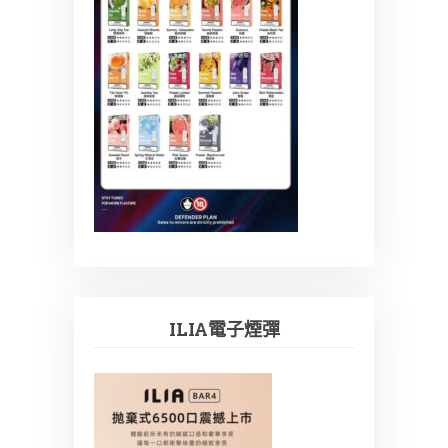
ILIA電子煙彈