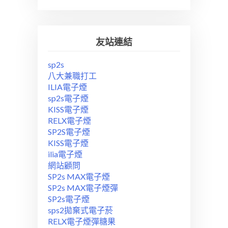
友站連結
sp2s
八大兼職打工
ILIA電子煙
sp2s電子煙
KISS電子煙
RELX電子煙
SP2S電子煙
KISS電子煙
ilia電子煙
網站顧問
SP2s MAX電子煙
SP2s MAX電子煙彈
SP2s電子煙
sps2拋棄式電子菸
RELX電子煙彈糖果