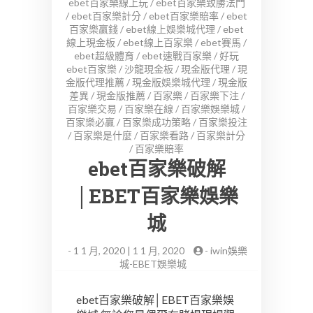
ebet百家樂線上玩
/
ebet百家樂致勝法門
/
ebet百家樂計分
/
ebet百家樂賠率
/
ebet
百家樂贏錢
/
ebet線上娛樂城代理
/
ebet
線上現金板
/
ebet線上百家樂
/
ebet賽馬
/
ebet超級體育
/
ebet速戰百家樂
/
好玩
ebet百家樂
/
沙龍現金板
/
現金版代理
/
現
金版代理推薦
/
現金版娛樂城代理
/
現金版
差異
/
現金版推薦
/
百家樂
/
百家樂下注
/
百家樂交易
/
百家樂在線
/
百家樂娛樂城
/
百家樂必贏
/
百家樂成功策略
/
百家樂投注
/
百家樂是什麼
/
百家樂看路
/
百家樂計分
/
百家樂賠率
ebet百家樂破解
│EBET百家樂娛樂
城
-
1 1 月, 2020 | 1 1 月, 2020
-
iwin娛樂
城-EBET娛樂城
ebet百家樂破解│EBET百家樂娛