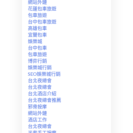
網站外鏈
花蓮包車旅遊
包車旅遊
台中包車旅遊
高雄包車
宜蘭包車
娛樂城
台中包車
包車旅遊
博弈行銷
娛樂城行銷
SEO娛樂城行銷
台北夜總會
台北夜總會
台北酒店介紹
台北夜總會推薦
邪骨按摩
網站外鏈
酒店工作
台北夜總會
半套手工按摩