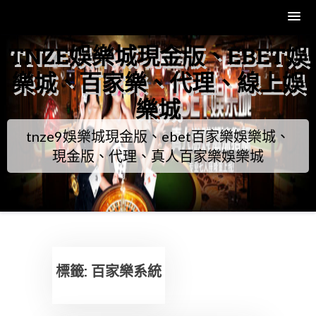
Skip
TNZE娛樂城現金版、EBET娛
to
content
樂城、百家樂、代理、線上娛
樂城
tnze9娛樂城現金版、ebet百家樂娛樂城、
現金版、代理、真人百家樂娛樂城
標籤:
百家樂系統