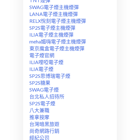
TNT煙彈
SWAG電子煙主機煙彈
LANA電子煙主機煙彈
RELX悅刻電子煙主機煙彈
SP2S電子煙主機煙彈
ILIA電子煙主機煙彈
meha媚嗨電子煙主機煙彈
東京魔盒電子煙主機煙彈
電子煙官網
ILIA哩啞電子煙
ILIA電子煙
SP2S思博瑞電子煙
SP2S糖果
SWAG電子煙
台北私人招待所
SP2S電子煙
八大兼職
推拿按摩
台灣暗黑旅遊
尚奇網路行銷
經紀公司