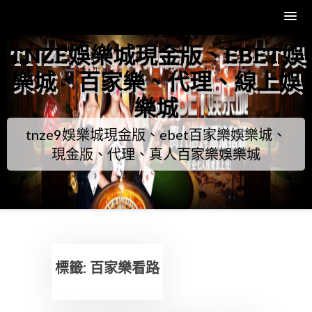
Skip
TNZE娛樂城現金版、EBET娛
to
content
樂城、百家樂、代理、線上娛
樂城
tnze9娛樂城現金版、ebet百家樂娛樂城、
現金版、代理、真人百家樂娛樂城
標籤:
百家樂看路