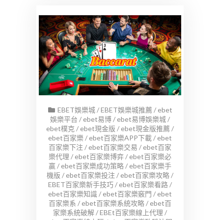
EBET娛樂城
/
EBET娛樂城推薦
/
ebet
娛樂平台
/
ebet易博
/
ebet易博娛樂城
/
ebet樸克
/
ebet現金版
/
ebet現金版推薦
/
ebet百家樂
/
ebet百家樂APP下載
/
ebet
百家樂下注
/
ebet百家樂交易
/
ebet百家
樂代理
/
ebet百家樂博弈
/
ebet百家樂必
贏
/
ebet百家樂成功策略
/
ebet百家樂手
機版
/
ebet百家樂投注
/
ebet百家樂攻略
/
EBET百家樂新手技巧
/
ebet百家樂看路
/
ebet百家樂知識
/
ebet百家樂竅門
/
ebet
百家樂系
/
ebet百家樂系統攻略
/
ebet百
家樂系統破解
/
EBEt百家樂線上代理
/