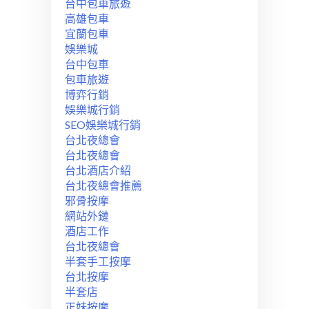
台中包車旅遊
高雄包車
宜蘭包車
娛樂城
台中包車
包車旅遊
博弈行銷
娛樂城行銷
SEO娛樂城行銷
台北夜總會
台北夜總會
台北酒店介紹
台北夜總會推薦
邪骨按摩
網站外鏈
酒店工作
台北夜總會
半套手工按摩
台北按摩
半套店
正妹按摩