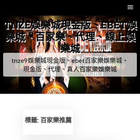
Skip
TNZE娛樂城現金版、EBET娛
to
content
樂城、百家樂、代理、線上娛
樂城
tnze9娛樂城現金版、ebet百家樂娛樂城、
現金版、代理、真人百家樂娛樂城
標籤:
百家樂推薦