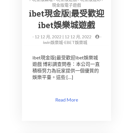
現金版電子遊戲
ibet現金版|最受歡迎
ibet娛樂城遊戲
-
12 12 月, 2022 | 12 12 月, 2022
-
iwin娛樂城-EBET娛樂城
ibet現金版|最受歡迎ibet娛樂城
遊戲 博彩調查問卷：本公司一直
積極努力為玩家提供一個優質的
娛樂平臺。這些 […]
Read More