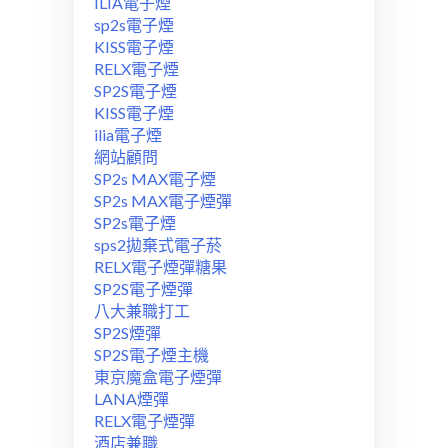
ILIA電子煙
sp2s電子煙
KISS電子煙
RELX電子煙
SP2S電子煙
KISS電子煙
ilia電子煙
網站顧問
SP2s MAX電子煙
SP2s MAX電子煙彈
SP2s電子煙
sps2拋棄式電子菸
RELX電子煙彈糖果
SP2S電子煙彈
八大兼職打工
SP2S煙彈
SP2S電子煙主機
東京魔盒電子煙彈
LANA煙彈
RELX電子煙彈
酒店兼職