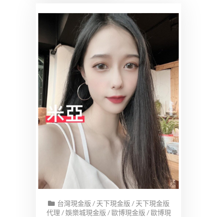
台灣現金版
/
天下現金版
/
天下現金版
代理
/
娛樂城現金版
/
歐博現金版
/
歐博現