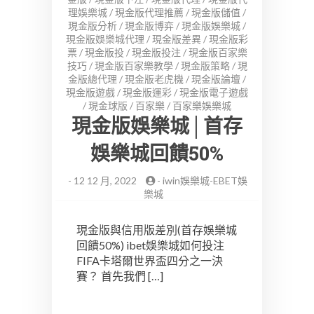
理娛樂城
/
現金版代理推薦
/
現金版儲值
/
現金版分析
/
現金版博弈
/
現金版娛樂城
/
現金版娛樂城代理
/
現金版差異
/
現金版彩
票
/
現金版投
/
現金版投注
/
現金版百家樂
技巧
/
現金版百家樂教學
/
現金版策略
/
現
金版總代理
/
現金版老虎機
/
現金版論壇
/
現金版遊戲
/
現金版運彩
/
現金版電子遊戲
/
現金球版
/
百家樂
/
百家樂娛樂城
現金版娛樂城│首存
娛樂城回饋50%
-
12 12 月, 2022
-
iwin娛樂城-EBET娛
樂城
現金版與信用版差別(首存娛樂城
回饋50%) ibet娛樂城如何投注
FIFA卡塔爾世界盃四分之一決
賽？ 首先我們 […]