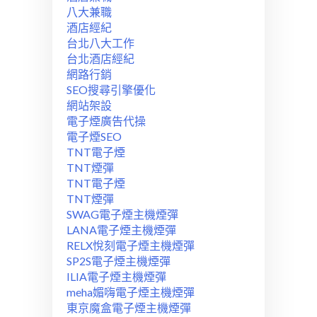
八大兼職
酒店經紀
台北八大工作
台北酒店經紀
網路行銷
SEO搜尋引擎優化
網站架設
電子煙廣告代操
電子煙SEO
TNT電子煙
TNT煙彈
TNT電子煙
TNT煙彈
SWAG電子煙主機煙彈
LANA電子煙主機煙彈
RELX悅刻電子煙主機煙彈
SP2S電子煙主機煙彈
ILIA電子煙主機煙彈
meha媚嗨電子煙主機煙彈
東京魔盒電子煙主機煙彈