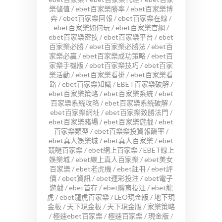
樂儲值
/
ebet百家樂勝率
/
ebet百家樂博
弈
/
ebet百家樂回報
/
ebet百家樂在線
/
ebet百家樂如何玩
/
ebet百家樂官網
/
ebet百家樂密技
/
ebet百家樂平台
/
ebet
百家樂必勝
/
ebet百家樂必勝法
/
ebet百
家樂必贏
/
ebet百家樂成功策略
/
ebet百
家樂手機版
/
ebet百家樂技巧
/
ebet百家
樂活動
/
ebet百家樂看排
/
ebet百家樂看
路
/
ebet百家樂知識
/
EBET百家樂破解
/
ebet百家樂策略
/
ebet百家樂系統
/
ebet
百家樂系統攻略
/
ebet百家樂系統破解
/
ebet百家樂網址
/
ebet百家樂致勝法門
/
ebet百家樂賭場
/
ebet百家樂遊戲
/
ebet
百家樂類型
/
ebet百樂樂投資報酬率
/
ebet真人娛樂城
/
ebet真人百家樂
/
ebet
競瞇百家樂
/
ebet網上百家樂
/
EBET線上
娛樂城
/
ebet線上真人百家樂
/
ebet美女
百家樂
/
ebet老虎機
/
ebet註冊
/
ebet評
價
/
ebet資訊
/
ebet運彩投注
/
ebet電子
遊戲
/
ebet首存
/
ebet體育投注
/
ebet龍
虎
/
ebet龍虎百家樂
/
LEO現金版
/
地下現
金板
/
天下現金板
/
天下現金版
/
家樂策略
/
極速ebet百家樂
/
極速百家樂
/
現金版
/