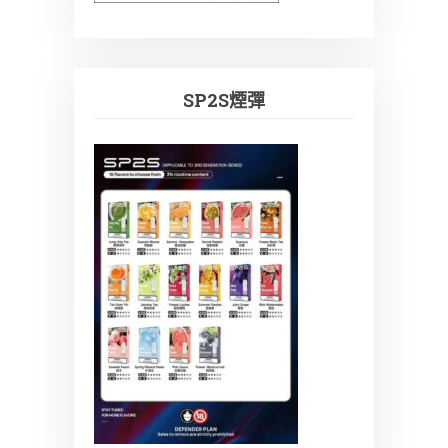
SP2S煙彈