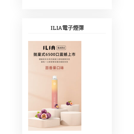
ILIA電子煙彈