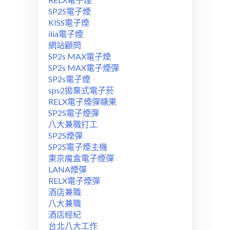
SP2S電子煙
KISS電子煙
ilia電子煙
網站顧問
SP2s MAX電子煙
SP2s MAX電子煙彈
SP2s電子煙
sps2拋棄式電子菸
RELX電子煙彈糖果
SP2S電子煙彈
八大兼職打工
SP2S煙彈
SP2S電子煙主機
東京魔盒電子煙彈
LANA煙彈
RELX電子煙彈
酒店兼職
八大兼職
酒店經紀
台北八大工作