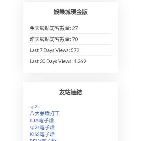
娛樂城現金版
今天網站訪客數量:
27
昨天網站訪客數量:
70
Last 7 Days Views:
572
Last 30 Days Views:
4,369
友站連結
sp2s
八大兼職打工
ILIA電子煙
sp2s電子煙
KISS電子煙
RELX電子煙