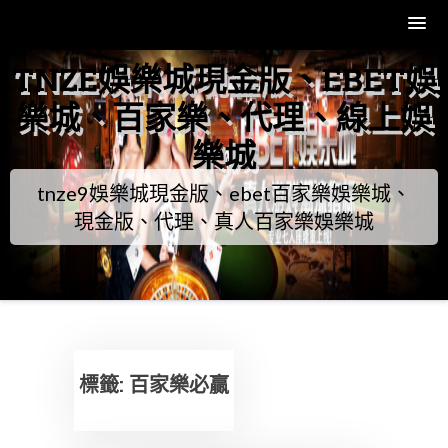
Skip
TNZE娛樂城現金版、EBET娛
to
content
樂城、百家樂、代理、線上娛
樂城
tnze9娛樂城現金版、ebet百家樂娛樂城、
現金版、代理、真人百家樂娛樂城
標籤:
百家樂必贏